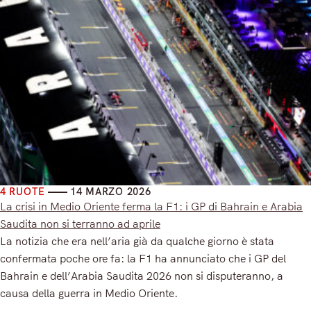
4 RUOTE
14 MARZO 2026
La crisi in Medio Oriente ferma la F1: i GP di Bahrain e Arabia
Saudita non si terranno ad aprile
La notizia che era nell’aria già da qualche giorno è stata
confermata poche ore fa: la F1 ha annunciato che i GP del
Bahrain e dell’Arabia Saudita 2026 non si disputeranno, a
causa della guerra in Medio Oriente.
Read More