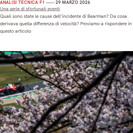
ANALISI TECNICA F1
29 MARZO 2026
Una serie di sfortunati eventi
Quali sono state le cause dell’incidente di Bearman? Da cosa
derivava quella differenza di velocità? Proviamo a rispondere in
questo articolo
Read More