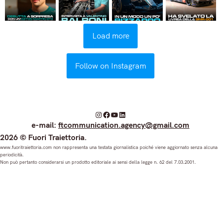
Load more
Follow on Instagram
I
F
Y
L
e-mail:
ftcommunication.agency@gmail.com
n
a
o
i
2026 © Fuori Traiettoria.
s
c
u
n
www.fuoritraiettoria.com non rappresenta una testata giornalistica poiché viene aggiornato senza alcuna
periodicità.
t
e
T
k
Non può pertanto considerarsi un prodotto editoriale ai sensi della legge n. 62 del 7.03.2001.
a
b
u
e
g
o
b
d
r
o
e
I
a
k
n
m