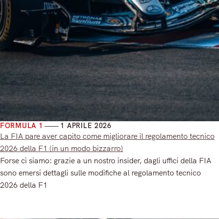
FORMULA 1
1 APRILE 2026
La FIA pare aver capito come migliorare il regolamento tecnico
2026 della F1 (in un modo bizzarro)
Forse ci siamo: grazie a un nostro insider, dagli uffici della FIA
sono emersi dettagli sulle modifiche al regolamento tecnico
2026 della F1
Read More