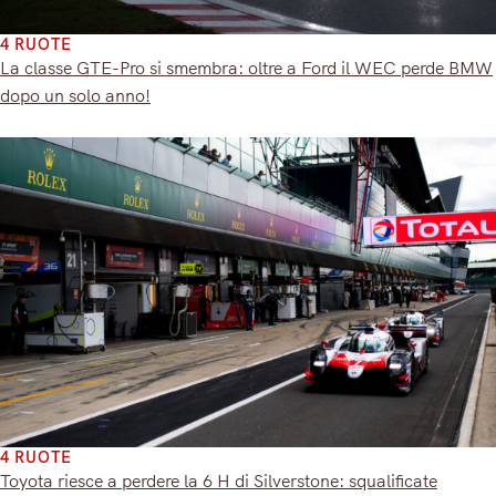
4 RUOTE
La classe GTE-Pro si smembra: oltre a Ford il WEC perde BMW
dopo un solo anno!
4 RUOTE
Toyota riesce a perdere la 6 H di Silverstone: squalificate