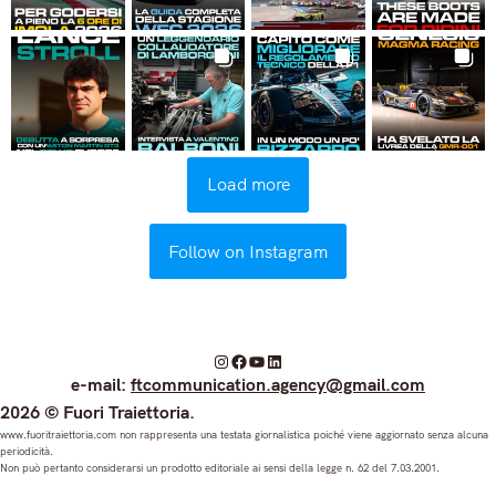
Load more
Follow on Instagram
I
F
Y
L
e-mail:
ftcommunication.agency@gmail.com
n
a
o
i
2026 © Fuori Traiettoria.
s
c
u
n
www.fuoritraiettoria.com non rappresenta una testata giornalistica poiché viene aggiornato senza alcuna
periodicità.
t
e
T
k
Non può pertanto considerarsi un prodotto editoriale ai sensi della legge n. 62 del 7.03.2001.
a
b
u
e