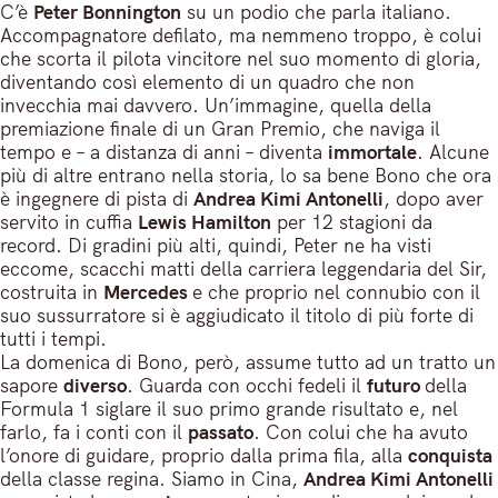
C’è
Peter Bonnington
su un podio che parla italiano.
Accompagnatore defilato, ma nemmeno troppo, è colui
che scorta il pilota vincitore nel suo momento di gloria,
diventando così elemento di un quadro che non
invecchia mai davvero. Un’immagine, quella della
premiazione finale di un Gran Premio, che naviga il
tempo e – a distanza di anni – diventa
immortale
. Alcune
più di altre entrano nella storia, lo sa bene Bono che ora
è ingegnere di pista di
Andrea Kimi Antonelli
, dopo aver
servito in cuffia
Lewis Hamilton
per 12 stagioni da
record. Di gradini più alti, quindi, Peter ne ha visti
eccome, scacchi matti della carriera leggendaria del Sir,
costruita in
Mercedes
e che proprio nel connubio con il
suo sussurratore si è aggiudicato il titolo di più forte di
tutti i tempi.
La domenica di Bono, però, assume tutto ad un tratto un
sapore
diverso
. Guarda con occhi fedeli il
futuro
della
Formula 1 siglare il suo primo grande risultato e, nel
farlo, fa i conti con il
passato
. Con colui che ha avuto
l’onore di guidare, proprio dalla prima fila, alla
conquista
della classe regina. Siamo in Cina,
Andrea Kimi Antonelli