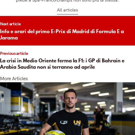
piede a Spa-Francorchamps non sono più la stessa.
All articles
t
Next article
igation
Info e orari del primo E-Prix di Madrid di Formula E a
Jarama
Previous article
La crisi in Medio Oriente ferma la F1: i GP di Bahrain e
Arabia Saudita non si terranno ad aprile
More Articles