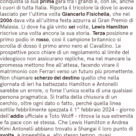
conquista la sua
prima
gara tra i grandi e, con lei, anche
i cuori di tutta Italia. Riporta il tricolore là dove lo aveva
lasciato per l’ultima volta
Giancarlo Fisichella
, che nel
2006
dava vita all’ultima festa azzurra al Gran Premio di
Malesia. Lì dove ha già vinto
sei
volte,
Lewis Hamilton
riscrive una volta ancora la sua storia.
Terza
posizione e
primo podio in
rosso
, così il campione britannico si
scrolla di dosso il primo anno nero al Cavallino. Le
prospettive poco chiare di un regolamento al limite del
videogioco non assicurano repliche, ma nel mancare la
promessa mettono fine all’attesa, facendo virare il
matrimonio con Ferrari verso un futuro più promettente.
Non chiamare
scherzo del destino
quello che nella
giornata di ieri ha battezzato Hamilton e Antonelli
sarebbe un errore, o forse l’unica scelta di una qualsiasi
persona pragmatica. Si tratta della chiusura di un
cerchio, oltre ogni dato o fatto, perché quella linea
sottile febbrilmente spezzata il 1° febbraio 2024 – giorno
dell’
addio
ufficiale a Toto Wolff – ritrova la sua estremità
e fa pace con sé stessa. Che Lewis Hamilton e Andrea
Kimi Antonelli abbiano trovato a Shangai il loro punto di
svolta
, è innegabile e, allo stesso tempo, quasi