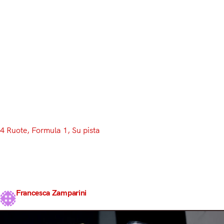
Menu
4 Ruote
, 
Formula 1
, 
Su pista
Trame incrociate a Shanghai
Antonelli vince la prima in F1, Hamilton conquista il
primo podio con il Cavallino: quando in Cina tutto fa
pensare a uno scherzo del destino
Francesca Zamparini
Share
16 Marzo 2026
3 min read