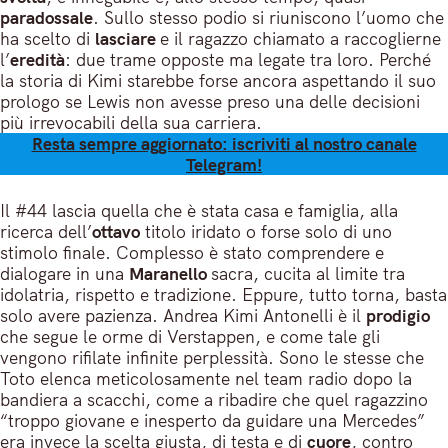
paradossale
. Sullo stesso podio si riuniscono l’uomo che
ha scelto di
lasciare
e il ragazzo chiamato a raccoglierne
l’
eredità
: due trame opposte ma legate tra loro. Perché
la storia di Kimi starebbe forse ancora aspettando il suo
prologo se Lewis non avesse preso una delle decisioni
più irrevocabili della sua carriera.
Resta sempre aggiornato: iscriviti al nostro canale
Telegram!
Il #44 lascia quella che è stata casa e famiglia, alla
ricerca dell’
ottavo
titolo iridato o forse solo di uno
stimolo finale. Complesso è stato comprendere e
dialogare in una
Maranello
sacra, cucita al limite tra
idolatria, rispetto e tradizione. Eppure, tutto torna, basta
solo avere pazienza. Andrea Kimi Antonelli è il
prodigio
che segue le orme di Verstappen, e come tale gli
vengono rifilate infinite perplessità. Sono le stesse che
Toto elenca meticolosamente nel team radio dopo la
bandiera a scacchi, come a ribadire che quel ragazzino
“troppo giovane e inesperto da guidare una Mercedes”
era invece la scelta giusta, di testa e di
cuore
, contro