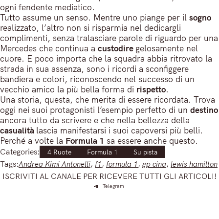
ogni fendente mediatico.
Tutto assume un senso. Mentre uno piange per il
sogno
realizzato, l’altro non si risparmia nel dedicargli
complimenti, senza tralasciare parole di riguardo per una
Mercedes che continua a
custodire
gelosamente nel
cuore. E poco importa che la squadra abbia ritrovato la
strada in sua assenza, sono i ricordi a sconfiggere
bandiera e colori, riconoscendo nel successo di un
vecchio amico la più bella forma di
rispetto
.
Una storia, questa, che merita di essere ricordata. Trova
oggi nei suoi protagonisti l’esempio perfetto di un
destino
ancora tutto da scrivere e che nella bellezza della
casualità
lascia manifestarsi i suoi capoversi più belli.
Perché a volte la
Formula 1
sa essere anche questo.
Categories:
4 Ruote
Formula 1
Su pista
Tags:
Andrea Kimi Antonelli
, 
f1
, 
formula 1
, 
gp cina
, 
lewis hamilton
ISCRIVITI AL CANALE PER RICEVERE TUTTI GLI ARTICOLI!
Telegram
Iscriviti e ricevi articoli appena sfornati. Unisciti alla
community!