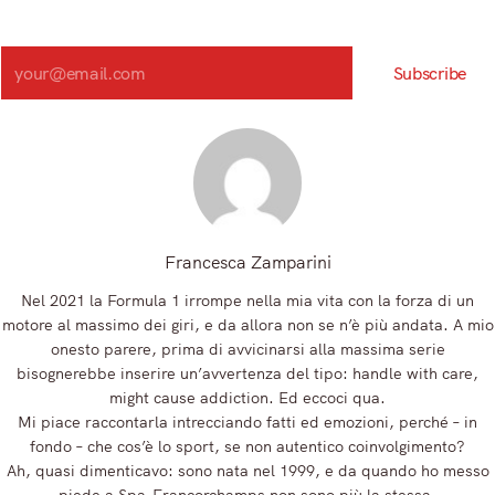
Iscriviti alla nostra newsletter e scopri in anteprima le notizie
più importanti del mattino.
Search
Subscribe
Registrandoti, accetti la nostra Informativa sulla privacy e i nostri Termini.
Francesca Zamparini
Nel 2021 la Formula 1 irrompe nella mia vita con la forza di un
motore al massimo dei giri, e da allora non se n’è più andata. A mio
onesto parere, prima di avvicinarsi alla massima serie
bisognerebbe inserire un’avvertenza del tipo: handle with care,
might cause addiction. Ed eccoci qua.
Mi piace raccontarla intrecciando fatti ed emozioni, perché – in
fondo – che cos’è lo sport, se non autentico coinvolgimento?
Ah, quasi dimenticavo: sono nata nel 1999, e da quando ho messo