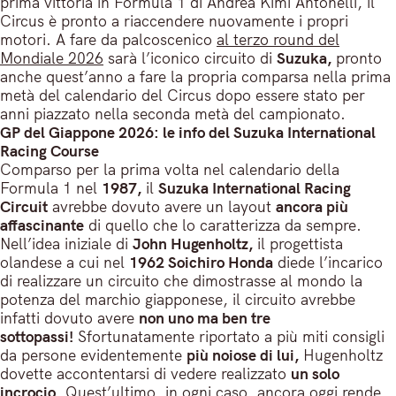
prima vittoria in Formula 1 di Andrea Kimi Antonelli, il
Circus è pronto a riaccendere nuovamente i propri
motori. A fare da palcoscenico
al terzo round del
Mondiale 2026
sarà l’iconico circuito di
Suzuka,
pronto
anche quest’anno a fare la propria comparsa nella prima
metà del calendario del Circus dopo essere stato per
anni piazzato nella seconda metà del campionato.
GP del Giappone 2026: le info del Suzuka International
Racing Course
Comparso per la prima volta nel calendario della
Formula 1 nel
1987,
il
Suzuka International Racing
Circuit
avrebbe dovuto avere un layout
ancora più
affascinante
di quello che lo caratterizza da sempre.
Nell’idea iniziale di
John Hugenholtz,
il progettista
olandese a cui nel
1962 Soichiro Honda
diede l’incarico
di realizzare un circuito che dimostrasse al mondo la
potenza del marchio giapponese, il circuito avrebbe
infatti dovuto avere
non uno ma ben tre
sottopassi!
Sfortunatamente riportato a più miti consigli
da persone evidentemente
più noiose di lui,
Hugenholtz
dovette accontentarsi di vedere realizzato
un solo
incrocio
. Quest’ultimo, in ogni caso, ancora oggi rende