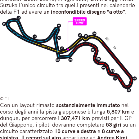
Suzuka l’unico circuito tra quelli presenti nel calendario
della F1 ad avere
un inconfondibile disegno “a otto”.
© F1
Con un layout rimasto
sostanzialmente immutato
nel
corso degli anni la pista giapponese è lunga
5,807 km
e
dunque, per percorrere i
307,471 km
previsti per il GP
del Giappone, i piloti dovranno completare
53 giri
su un
circuito caratterizzato
10 curve a destra
e
8 curve a
sinistra
. Il
record sul giro
appartiene ad
Andrea Kimi