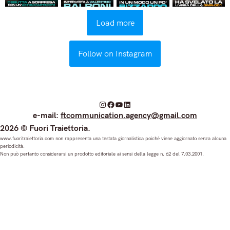
Load more
Follow on Instagram
I
F
Y
L
e-mail:
ftcommunication.agency@gmail.com
n
a
o
i
2026 © Fuori Traiettoria.
s
c
u
n
www.fuoritraiettoria.com non rappresenta una testata giornalistica poiché viene aggiornato senza alcuna
periodicità.
t
e
T
k
Non può pertanto considerarsi un prodotto editoriale ai sensi della legge n. 62 del 7.03.2001.
a
b
u
e
g
o
b
d
r
o
e
I
a
k
n
m