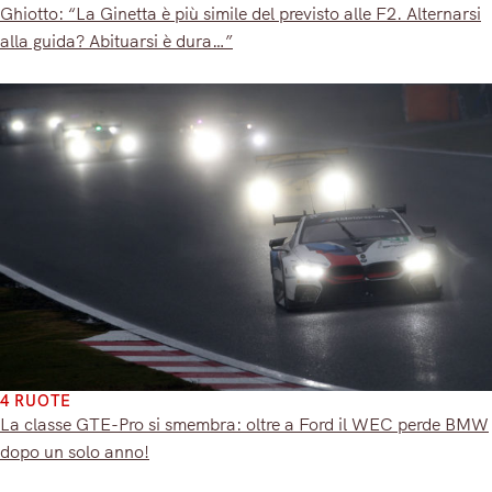
Ghiotto: “La Ginetta è più simile del previsto alle F2. Alternarsi
alla guida? Abituarsi è dura…”
4 RUOTE
La classe GTE-Pro si smembra: oltre a Ford il WEC perde BMW
dopo un solo anno!