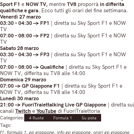
Sport F1
e
NOW TV,
mentre
TV8
proporrà
in differita
qualifiche e gara.
Ecco tutti gli orari del fine settimana.
Venerdì 27 marzo
03:30 – 04:30 -> FP1
| diretta su Sky Sport F1 e NOW
TV
07:00 – 08:00 -> FP2
| diretta su Sky Sport F1 e NOW
TV
Sabato 28 marzo
03:30 – 04:30 -> FP3
| diretta su Sky Sport F1 e NOW
TV
07:00 – 08:00 -> Qualifiche
| diretta su Sky Sport F1 e
NOW TV, differita su TV8 alle 14:00
Domenica 29 marzo
07:00 -> GP Giappone F1
| diretta su Sky Sport F1 e
NOW TV, differita su TV8 alle 14:00
Lunedì 30 marzo
21:00 -> FuoriTraiettalking Live GP Giappone
| diretta sui
canali
Twitch
e
YouTube
di FuoriTraiettoria
Categories:
4 Ruote
Formula 1
Su pista
Tags:
f1
, 
formula 1
, 
gp giappone
, 
info gp giappone
, 
orari gp giappone