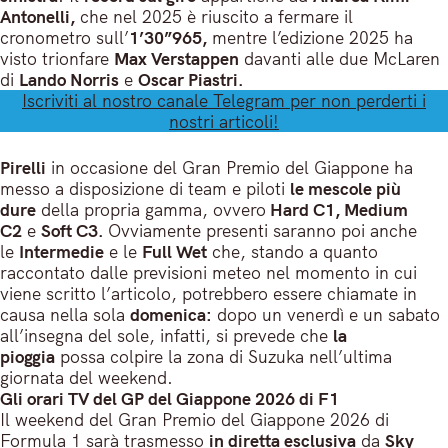
Antonelli,
che nel 2025 è riuscito a fermare il
cronometro sull’
1’30”965,
mentre l’edizione 2025 ha
visto trionfare
Max Verstappen
davanti alle due McLaren
di
Lando Norris
e
Oscar Piastri.
Iscriviti al nostro canale Telegram per non perderti i
nostri articoli!
Pirelli
in occasione del Gran Premio del Giappone ha
messo a disposizione di team e piloti
le mescole più
dure
della propria gamma, ovvero
Hard C1, Medium
C2
e
Soft C3.
Ovviamente presenti saranno poi anche
le
Intermedie
e le
Full Wet
che, stando a quanto
raccontato dalle previsioni meteo nel momento in cui
viene scritto l’articolo, potrebbero essere chiamate in
causa nella sola
domenica:
dopo un venerdì e un sabato
all’insegna del sole, infatti, si prevede che
la
pioggia
possa colpire la zona di Suzuka nell’ultima
giornata del weekend.
Gli orari TV del GP del Giappone 2026 di F1
Il weekend del Gran Premio del Giappone 2026 di
Formula 1 sarà trasmesso
in diretta esclusiva
da
Sky