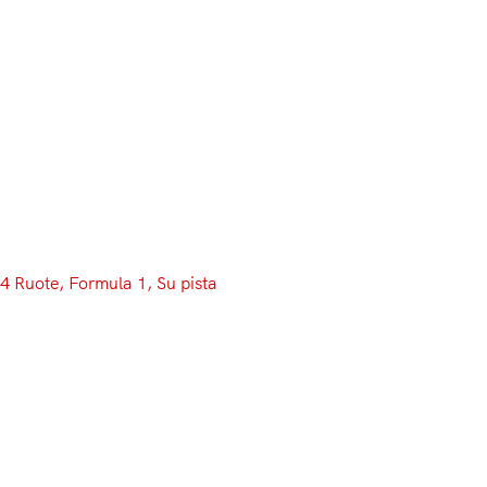
Menu
4 Ruote
, 
Formula 1
, 
Su pista
Le info, gli orari e le dirette TV
del GP del Giappone 2026 di
F1
La F1 si prepara a riaccendere i propri motori: ecco le
info e gli orari delle dirette TV del GP del Giappone 2026
di F1