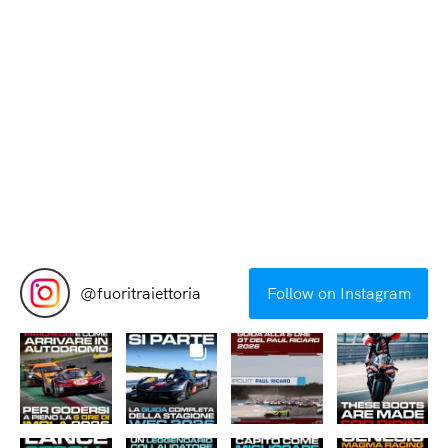
Menu
@
fuoritraiettoria
Follow on Instagram