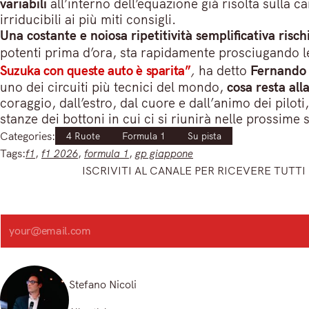
variabili
all’interno dell’equazione già risolta sulla c
irriducibili ai più miti consigli.
Una costante e noiosa ripetitività semplificativa risch
potenti prima d’ora, sta rapidamente prosciugando le
Suzuka con queste auto è sparita”
,
ha detto
Fernando 
uno dei circuiti più tecnici del mondo,
cosa resta all
coraggio, dall’estro, dal cuore e dall’animo dei piloti
stanze dei bottoni in cui ci si riunirà nelle prossim
Categories:
4 Ruote
Formula 1
Su pista
Tags:
f1
, 
f1 2026
, 
formula 1
, 
gp giappone
ISCRIVITI AL CANALE PER RICEVERE TUTTI 
Iscriviti e ricevi articoli appena sfornati. Unisciti alla community!
Iscriviti alla nostra newsletter e scopri in anteprima le notizie pi
Search
Registrandoti, accetti la nostra Informativa sulla privacy e i nostri Termini.
Stefano Nicoli