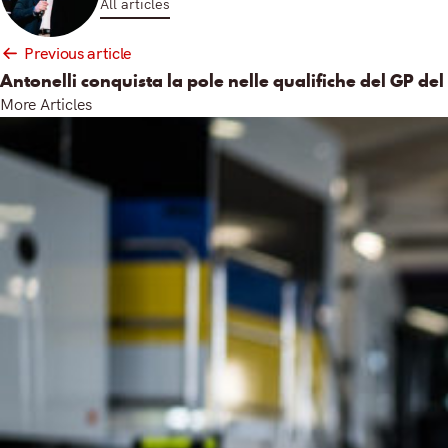
All articles
Post
Previous article
navigation
Antonelli conquista la pole nelle qualifiche del GP de
More Articles