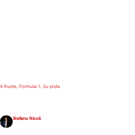
4 Ruote
, 
Formula 1
, 
Su pista
Le Qualifiche peggio
Le prove ufficiali mettono a nudo gli attuali limiti d
Stefano Nicoli
28 Marzo 2026
3 min read