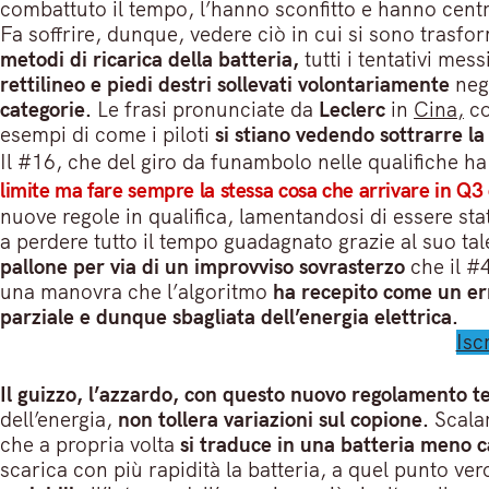
combattuto il tempo, l’hanno sconfitto e hanno cent
Fa soffrire, dunque, vedere ciò in cui si sono trasfor
metodi di ricarica della batteria,
tutti i tentativi mes
rettilineo e piedi destri sollevati volontariamente
negl
categorie.
Le frasi pronunciate da
Leclerc
in
Cina,
co
esempi di come i piloti
si stiano vedendo sottrarre la
Il #16, che del giro da funambolo nelle qualifiche h
limite ma fare sempre la stessa cosa che arrivare in Q3
nuove regole in qualifica, lamentandosi di essere st
a perdere tutto il tempo guadagnato grazie al suo tal
pallone per via di un improvviso sovrasterzo
che il #4
una manovra che l’algoritmo
ha recepito come un er
parziale e dunque sbagliata dell’energia elettrica.
Isc
Il guizzo, l’azzardo, con questo nuovo regolamento t
dell’energia,
non tollera variazioni sul copione.
Scala
che a propria volta
si traduce in una batteria meno c
scarica con più rapidità la batteria, a quel punto v