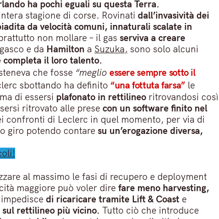
lando ha pochi eguali su questa Terra.
’intera stagione di corse. Rovinati
dall’invasività dei
iadita da velocità comuni, innaturali scalate in
prattutto non mollare – il gas
serviva a creare
egasco e da
Hamilton
a
Suzuka,
sono solo alcuni
 completa il loro talento.
sosteneva che fosse
“meglio
essere sempre sotto il
clerc sbottando ha definito
“una fottuta farsa”
le
ma di essersi
plafonato in rettilineo
ritrovandosi così
ersi ritrovato alle prese
con un software finito nel
nei confronti di Leclerc in quel momento, per via di
io giro potendo contare
su un’erogazione diversa,
oli!
zzare al massimo le fasi di recupero e deployment
cità maggiore può voler dire
fare meno harvesting,
o impedisce
di ricaricare tramite Lift & Coast
e
sul rettilineo più vicino.
Tutto ciò che introduce