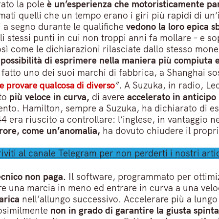
rato la pole
è un’esperienza che motoristicamente par
mati quelli che un tempo erano i giri più rapidi di un
si a segno durante le qualifiche
vedono la loro epica sb
i stessi punti in cui non troppi anni fa mollare – e so
sì come le dichiarazioni rilasciate dallo stesso mon
 possibilità di esprimere nella maniera più compiuta e
a fatto uno dei suoi marchi di fabbrica, a Shanghai 
 e provare qualcosa di diverso
”
. A Suzuka, in radio, Le
ato
più veloce in curva,
di avere
accelerato in anticipo
ento. Hamilton, sempre a Suzuka, ha dichiarato di ess
4 era riuscito a controllare: l’inglese, in vantaggio 
rore, come un’anomalia,
ha dovuto chiudere il propr
riviti al canale Telegram per non perderti i nostri artic
ecnico non paga.
Il software, programmato per ottimi
re una marcia in meno ed entrare in curva a una velo
arica
nell’allungo successivo. Accelerare più a lung
erosimilmente
non in grado di garantire la giusta spinta 