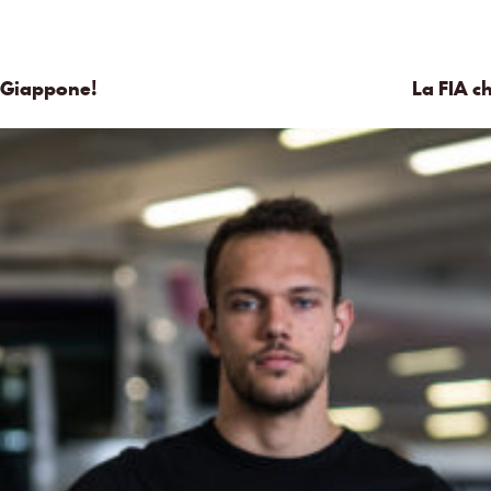
l Giappone!
La FIA c