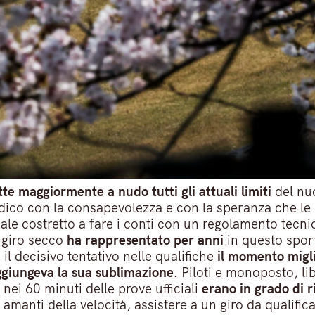
e maggiormente a nudo tutti gli attuali limiti
del nu
dico con la consapevolezza e con la speranza che le
le costretto a fare i conti con un regolamento tecnic
l giro secco
ha rappresentato per anni
in questo spor
il decisivo tentativo nelle qualifiche
il momento migl
ggiungeva la sua sublimazione.
Piloti e monoposto, lib
nei 60 minuti delle prove ufficiali
erano in grado di r
i amanti della velocità, assistere a un giro da qualif