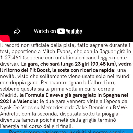
Il record non ufficiale della pista, fatto segnare durante i
test, appartiene a Mitch Evans, che con la Jaguar girò in
1:27.461 (sebbene con un’ultima chicane leggermente
diversa).
La gara, che sarà lunga 23 giri (90,48 km), vedrà
il ritorno del Pit Boost, la sosta con ricarica rapida
: una
novità, visto che solitamente viene usata solo nei round
con doppia gara. Per quanto riguarda l’albo d’oro,
sebbene questa sia la prima volta in cui si corre a
Madrid,
la Formula E aveva già gareggiato in Spagna nel
2021 a Valencia
: le due gare vennero vinte all’epoca da
Nyck De Vries su Mercedes e da Jake Dennis su BMW-
Andretti, con la seconda, disputata sotto la pioggia,
divenuta famosa poiché metà della griglia terminò
l’energia nel corso dei giri finali.
Resta sempre aggiornato: iscriviti al nostro canale