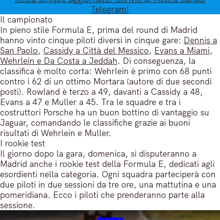
Telegram!
Il campionato
In pieno stile Formula E, prima del round di Madrid
hanno vinto cinque piloti diversi in cinque gare:
Dennis a
San Paolo
,
Cassidy a Città del Messico
,
Evans a Miami
,
Wehrlein e Da Costa a Jeddah
. Di conseguenza, la
classifica è molto corta: Wehrlein è primo con 68 punti
contro i 62 di un ottimo Mortara (autore di due secondi
posti). Rowland è terzo a 49, davanti a Cassidy a 48,
Evans a 47 e Muller a 45. Tra le squadre e tra i
costruttori Porsche ha un buon bottino di vantaggio su
Jaguar, comandando le classifiche grazie ai buoni
risultati di Wehrlein e Muller.
I rookie test
Il giorno dopo la gara, domenica, si disputeranno a
Madrid anche i rookie test della Formula E, dedicati agli
esordienti nella categoria. Ogni squadra parteciperà con
due piloti in due sessioni da tre ore, una mattutina e una
pomeridiana. Ecco i piloti che prenderanno parte alla
sessione.