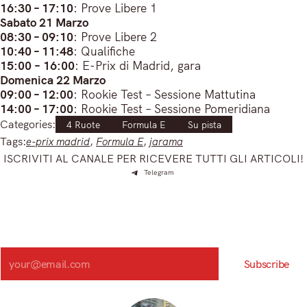
16:30 – 17:10
: Prove Libere 1
Sabato 21 Marzo
08:30 – 09:10
: Prove Libere 2
10:40 – 11:48
: Qualifiche
15:00
–
16:00
: E-Prix di Madrid, gara
Domenica 22 Marzo
09:00 – 12:00
: Rookie Test – Sessione Mattutina
14:00 – 17:00
: Rookie Test – Sessione Pomeridiana
Categories:
4 Ruote
Formula E
Su pista
Tags:
e-prix madrid
, 
Formula E
, 
jarama
ISCRIVITI AL CANALE PER RICEVERE TUTTI GLI ARTICOLI!
Telegram
Iscriviti e ricevi articoli appena sfornati. Unisciti alla
community!
Iscriviti alla nostra newsletter e scopri in anteprima le notizie
più importanti del mattino.
Search
Subscribe
Registrandoti, accetti la nostra Informativa sulla privacy e i nostri Termini.