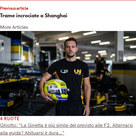
Previous article
Trame incrociate a Shanghai
More Articles
4 RUOTE
Ghiotto: “La Ginetta è più simile del previsto alle F2. Alternarsi
alla guida? Abituarsi è dura…”