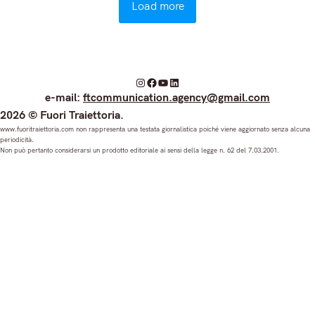
Load more
I
F
Y
L
e-mail:
ftcommunication.agency@gmail.com
n
a
o
i
2026 © Fuori Traiettoria.
s
c
u
n
www.fuoritraiettoria.com non rappresenta una testata giornalistica poiché viene aggiornato senza alcuna
periodicità.
t
e
T
k
Non può pertanto considerarsi un prodotto editoriale ai sensi della legge n. 62 del 7.03.2001.
a
b
u
e
g
o
b
d
r
o
e
I
a
k
n
m