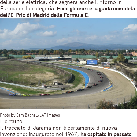
della serie elettrica, che segnerà anche il ritorno in
Europa della categoria.
Ecco gli orari e la guida completa
dell’E-Prix di Madrid della Formula E.
Photo by Sam Bagnall/LAT Images
Il circuito
Il tracciato di Jarama non è certamente di nuova
invenzione: inaugurato nel 1967,
ha ospitato in passato