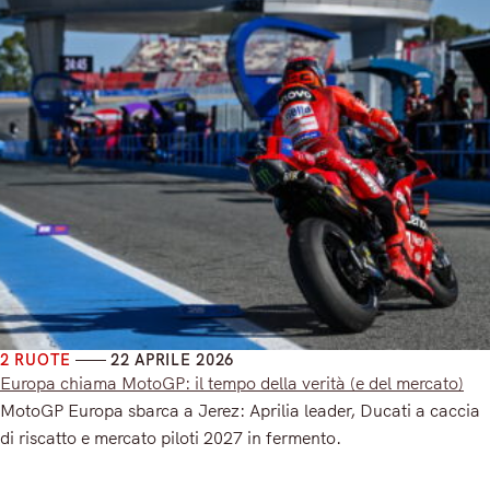
2 RUOTE
22 APRILE 2026
Europa chiama MotoGP: il tempo della verità (e del mercato)
MotoGP Europa sbarca a Jerez: Aprilia leader, Ducati a caccia
di riscatto e mercato piloti 2027 in fermento.
Read More