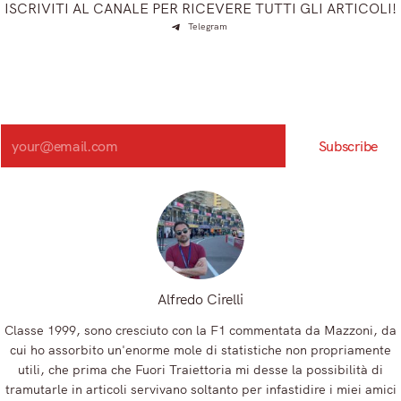
ISCRIVITI AL CANALE PER RICEVERE TUTTI GLI ARTICOLI!
Telegram
Iscriviti e ricevi articoli appena sfornati. Unisciti alla
community!
Iscriviti alla nostra newsletter e scopri in anteprima le notizie
più importanti del mattino.
Search
Subscribe
Registrandoti, accetti la nostra Informativa sulla privacy e i nostri Termini.
Alfredo Cirelli
Classe 1999, sono cresciuto con la F1 commentata da Mazzoni, da
cui ho assorbito un'enorme mole di statistiche non propriamente
utili, che prima che Fuori Traiettoria mi desse la possibilità di
tramutarle in articoli servivano soltanto per infastidire i miei amici