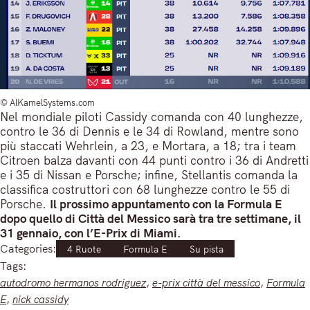
© AlKamelSystems.com
Nel mondiale piloti Cassidy comanda con 40 lunghezze,
contro le 36 di Dennis e le 34 di Rowland, mentre sono
più staccati Wehrlein, a 23, e Mortara, a 18; tra i team
Citroen balza davanti con 44 punti contro i 36 di Andretti
e i 35 di Nissan e Porsche; infine, Stellantis comanda la
classifica costruttori con 68 lunghezze contro le 55 di
Porsche.
Il prossimo appuntamento con la Formula E
dopo quello di Città del Messico sarà tra tre settimane, il
31 gennaio, con l’E-Prix di Miami.
Categories:
4 Ruote
Formula E
Su pista
Tags:
autodromo hermanos rodriguez
, 
e-prix città del messico
, 
Formula
E
, 
nick cassidy