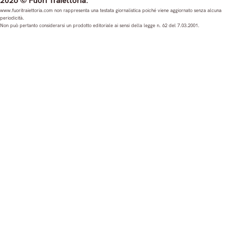
s
c
u
n
www.fuoritraiettoria.com non rappresenta una testata giornalistica poiché viene aggiornato senza alcuna
periodicità.
t
e
T
k
Non può pertanto considerarsi un prodotto editoriale ai sensi della legge n. 62 del 7.03.2001.
a
b
u
e
g
o
b
d
r
o
e
I
a
k
n
m