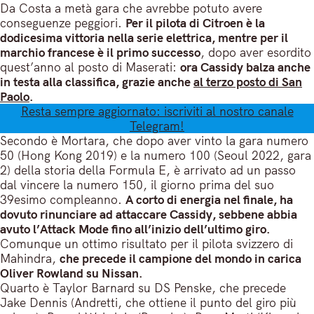
Da Costa a metà gara che avrebbe potuto avere
conseguenze peggiori.
Per il pilota di Citroen è la
dodicesima vittoria nella serie elettrica, mentre per il
marchio francese è il primo successo
, dopo aver esordito
quest’anno al posto di Maserati:
ora Cassidy balza anche
in testa alla classifica, grazie anche
al terzo posto di San
Paolo
.
Resta sempre aggiornato: iscriviti al nostro canale
Telegram!
Secondo è Mortara, che dopo aver vinto la gara numero
50 (Hong Kong 2019) e la numero 100 (Seoul 2022, gara
2) della storia della Formula E, è arrivato ad un passo
dal vincere la numero 150, il giorno prima del suo
39esimo compleanno.
A corto di energia nel finale, ha
dovuto rinunciare ad attaccare Cassidy, sebbene abbia
avuto l’Attack Mode fino all’inizio dell’ultimo giro.
Comunque un ottimo risultato per il pilota svizzero di
Mahindra,
che precede il campione del mondo in carica
Oliver Rowland su Nissan.
Quarto è Taylor Barnard su DS Penske, che precede
Jake Dennis (Andretti, che ottiene il punto del giro più