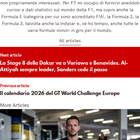
non propriamente interessati. Per FT mi occupo di fornirvi aneddoti
curiosi e dati statistici sul mondo della F1, ma copro anche la
Formula E (categoria per cui sono accreditato FIA), la Formula 2, la
Formula 3, talvolta anche la Indycar e, se ho tempo, anche tutte le
varie formule minori in giro per il mondo.
All articles
t
Next article
igation
La Stage 8 della Dakar va a Variawa e Benavides. Al-
Attiyah sempre leader, Sanders cede il passo
Previous article
Il calendario 2026 del GT World Challenge Europe
More Articles