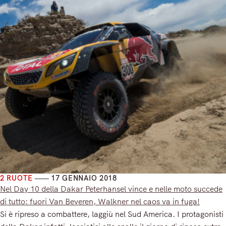
2 RUOTE
17 GENNAIO 2018
Nel Day 10 della Dakar Peterhansel vince e nelle moto succede
di tutto: fuori Van Beveren, Walkner nel caos va in fuga!
Si è ripreso a combattere, laggiù nel Sud America. I protagonisti