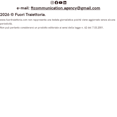
I
F
Y
L
e-mail:
ftcommunication.agency@gmail.com
n
a
o
i
2026 © Fuori Traiettoria.
s
c
u
n
www.fuoritraiettoria.com non rappresenta una testata giornalistica poiché viene aggiornato senza alcuna
periodicità.
t
e
T
k
Non può pertanto considerarsi un prodotto editoriale ai sensi della legge n. 62 del 7.03.2001.
a
b
u
e
g
o
b
d
r
o
e
I
a
k
n
m