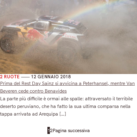
2 RUOTE
12 GENNAIO 2018
Prima del Rest Day Sainz si avvicina a Peterhansel, mentre Van
Beveren cede contro Benavides
La parte più difficile è ormai alle spalle: attraversato il terribile
deserto peruviano, che ha fatto la sua ultima comparsa nella
tappa arrivata ad Arequipa […]
Read More
1
2
Pagina successiva