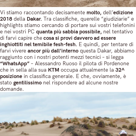
Vi stiamo raccontando decisamente
molto,
dell’
edizione
2018
della
Dakar.
Tra classifiche, querelle “giudiziarie” e
highlights stiamo cercando di portare sui vostri telefonini
e nei vostri PC
quanta più sabbia possibile,
nel tentativo
di farvi capire che
cosa si provi davvero ad essere
inghiottiti nel temibile fesh-fesh.
E quindi, per tentare di
farvi vivere
ancor più dall’interno
questa Dakar, abbiamo
raggiunto con i nostri potenti mezzi tecnici – si legga
“WhatsApp”
– Alessandro Ruoso il pilota di Pordenone
che in sella alla sua
KTM
occupa attualmente la
32^
posizione
in classifica generale. E che, ovviamente, è
stato
gentilissimo
nel rispondere ad alcune nostre
domande.