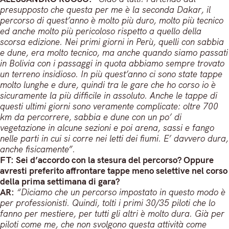
presupposto che questa per me è la seconda Dakar, il
percorso di quest’anno è molto più duro, molto più tecnico
ed anche molto più pericoloso rispetto a quello della
scorsa edizione. Nei primi giorni in Perù, quelli con sabbia
e dune, era molto tecnico, ma anche quando siamo passati
in Bolivia con i passaggi in quota abbiamo sempre trovato
un terreno insidioso. In più quest’anno ci sono state tappe
molto lunghe e dure, quindi tra le gare che ho corso io è
sicuramente la più difficile in assoluto. Anche le tappe di
questi ultimi giorni sono veramente complicate: oltre 700
km da percorrere, sabbia e dune con un po’ di
vegetazione in alcune sezioni e poi arena, sassi e fango
nelle parti in cui si corre nei letti dei fiumi. E’ davvero dura,
anche fisicamente”.
FT: Sei d’accordo con la stesura del percorso? Oppure
avresti preferito affrontare tappe meno selettive nel corso
della prima settimana di gara?
AR:
“Diciamo che un percorso impostato in questo modo è
per professionisti. Quindi, tolti i primi 30/35 piloti che lo
fanno per mestiere, per tutti gli altri è molto dura. Già per
piloti come me, che non svolgono questa attività come