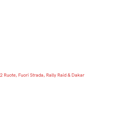
Menu
2 Ruote
, 
Fuori Strada
, 
Rally Raid & Dakar
Dune e altitudini insidiose su
un percorso “più tecnico e più
pericoloso”: Alessandro Ruoso
ci racconta la sua Dakar
Vi stiamo raccontando decisamente molto, dell’edizione