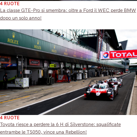
4 RUOTE
La classe GTE-Pro si smembra: oltre a Ford il WEC perde BMW
dopo un solo anno!
4 RUOTE
Toyota riesce a perdere la 6 H di Silverstone: squalificate
entrambe le TS050, vince una Rebellion!