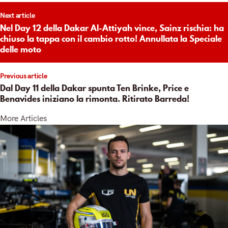
t
Next article
igation
Nel Day 12 della Dakar Al-Attiyah vince, Sainz rischia: ha
chiuso la tappa con il cambio rotto! Annullata la Speciale
delle moto
Previous article
Dal Day 11 della Dakar spunta Ten Brinke, Price e
Benavides iniziano la rimonta. Ritirato Barreda!
More Articles