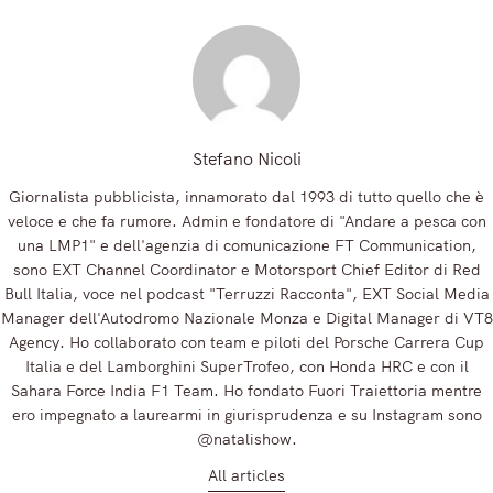
Registrandoti, accetti la nostra Informativa sulla privacy e i nostri Termini.
Stefano Nicoli
Giornalista pubblicista, innamorato dal 1993 di tutto quello che è
veloce e che fa rumore. Admin e fondatore di "Andare a pesca con
una LMP1" e dell'agenzia di comunicazione FT Communication,
sono EXT Channel Coordinator e Motorsport Chief Editor di Red
Bull Italia, voce nel podcast "Terruzzi Racconta", EXT Social Media
Manager dell'Autodromo Nazionale Monza e Digital Manager di VT8
Agency. Ho collaborato con team e piloti del Porsche Carrera Cup
Italia e del Lamborghini SuperTrofeo, con Honda HRC e con il
Sahara Force India F1 Team. Ho fondato Fuori Traiettoria mentre
ero impegnato a laurearmi in giurisprudenza e su Instagram sono
@natalishow.
All articles