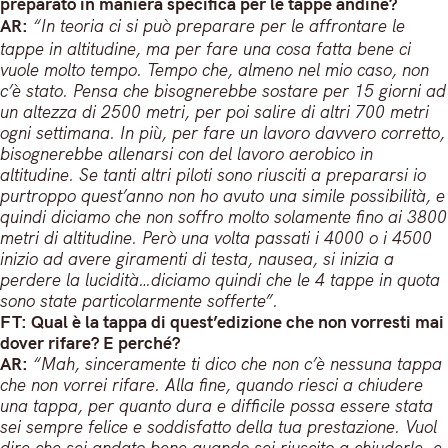
preparato in maniera specifica per le tappe andine?
AR:
“In teoria ci si può preparare per le affrontare le
tappe in altitudine, ma per fare una cosa fatta bene ci
vuole molto tempo. Tempo che, almeno nel mio caso, non
c’è stato. Pensa che bisognerebbe sostare per 15 giorni ad
un altezza di 2500 metri, per poi salire di altri 700 metri
ogni settimana. In più, per fare un lavoro davvero corretto,
bisognerebbe allenarsi con del lavoro aerobico in
altitudine. Se tanti altri piloti sono riusciti a prepararsi io
purtroppo quest’anno non ho avuto una simile possibilità, e
quindi diciamo che non soffro molto solamente fino ai 3800
metri di altitudine. Però una volta passati i 4000 o i 4500
inizio ad avere giramenti di testa, nausea, si inizia a
perdere la lucidità…diciamo quindi che le 4 tappe in quota
sono state particolarmente sofferte”.
FT: Qual è la tappa di quest’edizione che non vorresti mai
dover rifare? E perché?
AR:
“Mah, sinceramente ti dico che non c’è nessuna tappa
che non vorrei rifare. Alla fine, quando riesci a chiudere
una tappa, per quanto dura e difficile possa essere stata
sei sempre felice e soddisfatto della tua prestazione. Vuol
dire che sei andato bene quando sei riuscito a chiuderle, e