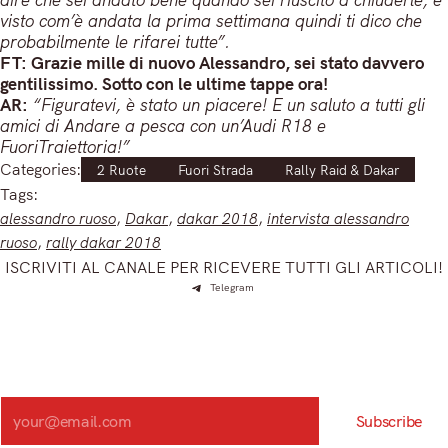
visto com’è andata la prima settimana quindi ti dico che
probabilmente le rifarei tutte”.
FT: Grazie mille di nuovo Alessandro, sei stato davvero
gentilissimo. Sotto con le ultime tappe ora!
AR:
“Figuratevi, è stato un piacere! E un saluto a tutti gli
amici di Andare a pesca con un’Audi R18 e
FuoriTraiettoria!”
Categories:
2 Ruote
Fuori Strada
Rally Raid & Dakar
Tags:
alessandro ruoso
, 
Dakar
, 
dakar 2018
, 
intervista alessandro
ruoso
, 
rally dakar 2018
ISCRIVITI AL CANALE PER RICEVERE TUTTI GLI ARTICOLI!
Telegram
Iscriviti e ricevi articoli appena sfornati. Unisciti alla
community!
Iscriviti alla nostra newsletter e scopri in anteprima le notizie
più importanti del mattino.
Search
Subscribe