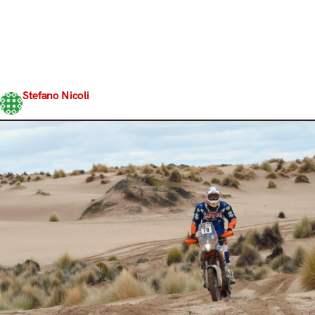
2018 della Dakar. Tra classifiche, querelle “giudiziarie” e
highlights stiamo cercando di portare sui vostri telefonini
e nei vostri PC quanta più sabbia possibile, nel tentativo
di farvi capire che cosa si provi davvero ad essere
inghiottiti nel temibile fesh-fesh. E quindi, per tentare di
farvi vivere ancor più…
Stefano Nicoli
Share
18 Gennaio 2018
4 min read