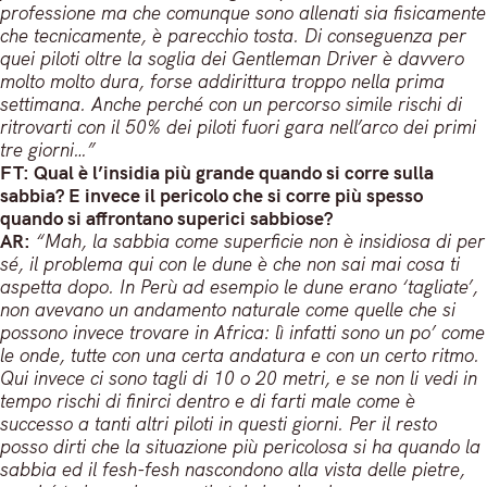
professione ma che comunque sono allenati sia fisicamente
che tecnicamente, è parecchio tosta. Di conseguenza per
quei piloti oltre la soglia dei Gentleman Driver è davvero
molto molto dura, forse addirittura troppo nella prima
settimana. Anche perché con un percorso simile rischi di
ritrovarti con il 50% dei piloti fuori gara nell’arco dei primi
tre giorni…”
FT: Qual è l’insidia più grande quando si corre sulla
sabbia? E invece il pericolo che si corre più spesso
quando si affrontano superici sabbiose?
AR:
“Mah, la sabbia come superficie non è insidiosa di per
sé, il problema qui con le dune è che non sai mai cosa ti
aspetta dopo. In Perù ad esempio le dune erano ‘tagliate’,
non avevano un andamento naturale come quelle che si
possono invece trovare in Africa: lì infatti sono un po’ come
le onde, tutte con una certa andatura e con un certo ritmo.
Qui invece ci sono tagli di 10 o 20 metri, e se non li vedi in
tempo rischi di finirci dentro e di farti male come è
successo a tanti altri piloti in questi giorni. Per il resto
posso dirti che la situazione più pericolosa si ha quando la
sabbia ed il fesh-fesh nascondono alla vista delle pietre,