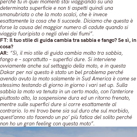
perché tu in quei momenti stai viaggiando su una
determinata superficie e non ti aspetti quindi una
smanubriata o che la moto scalci, che è invece
esattamente la cosa che ti succede. Diciamo che questa è
forse la causa del maggior numero di cadute quando si
viaggia fuoripista o negli alvei dei fiumi”.
FT: Il tuo stile di guida cambia tra sabbia e fango? Se sì, in
cosa?
AR:
“Sì, il mio stile di guida cambia molto tra sabbia,
fango e – soprattutto – superfici dure. Si interviene
ovviamente anche sul settaggio della moto, e in questa
Dakar per noi questo è stato un bel problema perché
avendo avuto la moto solamente in Sud America è come se
stessimo testando di giorno in giorno i vari set up. Sulla
sabbia la moto va tenuta in un certo modo, con l’anteriore
piuttosto alto, la sospensione dura ed un ritorno frenato,
mentre sulle superfici dure si corre esattamente al
contrario. Io mi trovo bene sia sul duro che sul morbido,
quest’anno sto facendo un po’ più fatica del solito perché
non ho un gran feeling con questa moto”.