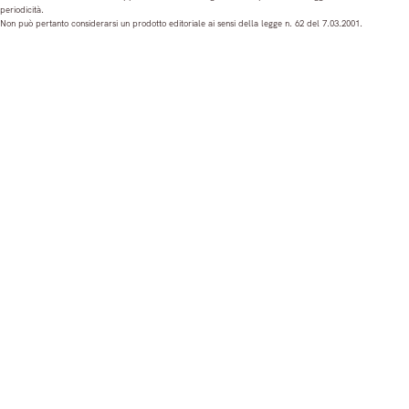
periodicità.
t
e
T
k
Non può pertanto considerarsi un prodotto editoriale ai sensi della legge n. 62 del 7.03.2001.
a
b
u
e
g
o
b
d
r
o
e
I
a
k
n
m