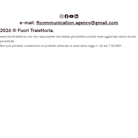
I
F
Y
L
e-mail:
ftcommunication.agency@gmail.com
n
a
o
i
2026 © Fuori Traiettoria.
s
c
u
n
www.fuoritraiettoria.com non rappresenta una testata giornalistica poiché viene aggiornato senza alcuna
periodicità.
t
e
T
k
Non può pertanto considerarsi un prodotto editoriale ai sensi della legge n. 62 del 7.03.2001.
a
b
u
e
g
o
b
d
r
o
e
I
a
k
n
m