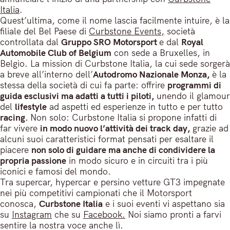
Italia
.
Quest’ultima, come il nome lascia facilmente intuire, è la
filiale del Bel Paese di
Curbstone Events,
società
controllata dal
Gruppo SRO Motorsport
e dal
Royal
Automobile Club of Belgium
con sede a Bruxelles, in
Belgio. La mission di Curbstone Italia, la cui sede sorgerà
a breve all’interno dell’
Autodromo Nazionale Monza,
è la
stessa della società di cui fa parte: offrire
programmi di
guida esclusivi ma adatti a tutti i piloti,
unendo il glamour
del
lifestyle
ad aspetti ed esperienze in tutto e per tutto
racing.
Non solo: Curbstone Italia si propone infatti di
far vivere
in modo nuovo l’attività dei track day,
grazie ad
alcuni suoi caratteristici format pensati per esaltare il
piacere
non solo di guidare ma anche di condividere la
propria passione
in modo sicuro e in circuiti tra i più
iconici e famosi del mondo.
Tra supercar, hypercar e persino vetture GT3 impegnate
nei più competitivi campionati che il Motorsport
conosca,
Curbstone Italia
e i suoi eventi vi aspettano sia
su
Instagram
che su
Facebook.
Noi siamo pronti a farvi
sentire la nostra voce anche lì.