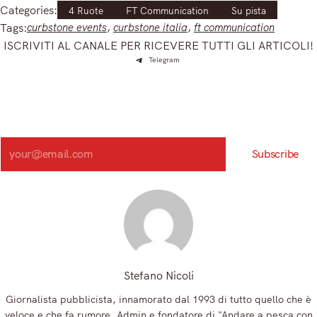
Categories:
4 Ruote
FT Communication
Su pista
Tags:
curbstone events
, 
curbstone italia
, 
ft communication
ISCRIVITI AL CANALE PER RICEVERE TUTTI GLI ARTICOLI!
Telegram
Iscriviti e ricevi articoli appena sfornati. Unisciti alla
community!
Iscriviti alla nostra newsletter e scopri in anteprima le notizie
più importanti del mattino.
Search
Subscribe
Registrandoti, accetti la nostra Informativa sulla privacy e i nostri Termini.
Stefano Nicoli
Giornalista pubblicista, innamorato dal 1993 di tutto quello che è
veloce e che fa rumore. Admin e fondatore di "Andare a pesca con