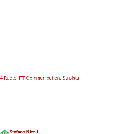
Menu
4 Ruote
, 
FT Communication
, 
Su pista
FT Communication annuncia la
sua collaborazione con
Curbstone Italia
FT Communication annuncia una nuova collaborazione
con Curbstone Italia, filiale italiana di Curbstone Events
Stefano Nicoli