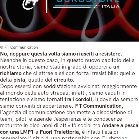
© FT Communication
No, neppure questa volta siamo riusciti a resistere.
Neanche in questo caso, in questo nuovo capitolo della
nostra storia, siamo stati in grado di opporci a
un
richiamo
che ci attrae a sé con forza irresistibile: quello
della
pista,
quello del
circuito.
Dopo esserci con soddisfazione avvicinati maggiormente
al mondo delle auto stradali,
infatti, siamo caduti in
tentazione e siamo tornati
tra i cordoli,
lì dove da sempre
siamo convinti di appartenere.
FT Communication,
l’agenzia di comunicazione che mette a disposizione di
team, piloti e aziende l’esperienza e le conoscenze
maturate in dieci anni di attività social tra
Andare a pesca
con una LMP1
e
Fuori Traiettoria,
è infatti lieta di
annunciare l’inizio di una partnership con
Curbstone