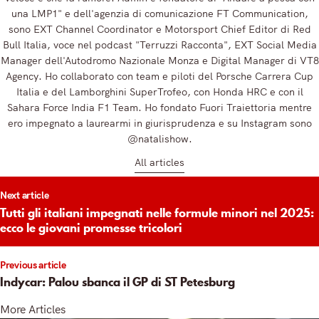
una LMP1" e dell'agenzia di comunicazione FT Communication,
sono EXT Channel Coordinator e Motorsport Chief Editor di Red
Bull Italia, voce nel podcast "Terruzzi Racconta", EXT Social Media
Manager dell'Autodromo Nazionale Monza e Digital Manager di VT8
Agency. Ho collaborato con team e piloti del Porsche Carrera Cup
Italia e del Lamborghini SuperTrofeo, con Honda HRC e con il
Sahara Force India F1 Team. Ho fondato Fuori Traiettoria mentre
ero impegnato a laurearmi in giurisprudenza e su Instagram sono
@natalishow.
All articles
t
Next article
igation
Tutti gli italiani impegnati nelle formule minori nel 2025:
ecco le giovani promesse tricolori
Previous article
Indycar: Palou sbanca il GP di ST Petesburg
More Articles