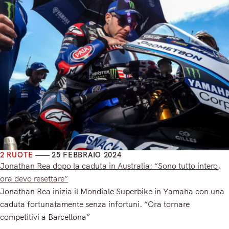
2 RUOTE
25 FEBBRAIO 2024
Jonathan Rea dopo la caduta in Australia: “Sono tutto intero,
ora devo resettare”
Jonathan Rea inizia il Mondiale Superbike in Yamaha con una
caduta fortunatamente senza infortuni. “Ora tornare
competitivi a Barcellona”