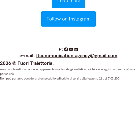
Load more
Follow on Instagram
I
F
Y
L
e-mail:
ftcommunication.agency@gmail.com
n
a
o
i
2026 © Fuori Traiettoria.
s
c
u
n
www.fuoritraiettoria.com non rappresenta una testata giornalistica poiché viene aggiornato senza alcuna
periodicità.
t
e
T
k
Non può pertanto considerarsi un prodotto editoriale ai sensi della legge n. 62 del 7.03.2001.
a
b
u
e
g
o
b
d
r
o
e
I
a
k
n
m