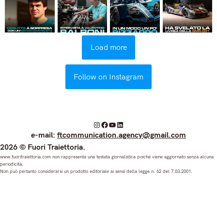
Load more
Follow on Instagram
I
F
Y
L
e-mail:
ftcommunication.agency@gmail.com
n
a
o
i
2026 © Fuori Traiettoria.
s
c
u
n
www.fuoritraiettoria.com non rappresenta una testata giornalistica poiché viene aggiornato senza alcuna
periodicità.
t
e
T
k
Non può pertanto considerarsi un prodotto editoriale ai sensi della legge n. 62 del 7.03.2001.
a
b
u
e
g
o
b
d
r
o
e
I
a
k
n