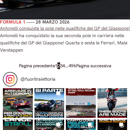
FORMULA 1
28 MARZO 2026
Antonelli conquista la pole nelle qualifiche del GP del Giappone!
Antonelli ha conquistato la sua seconda pole in carriera nelle
qualifiche del GP del Giappone! Quarta e sesta le Ferrari. Male
Verstappen
Read More
Pagina precedente
1
2
3
4
…
496
Pagina successiva
@
fuoritraiettoria