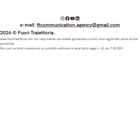
I
F
Y
L
e-mail:
ftcommunication.agency@gmail.com
n
a
o
i
2026 © Fuori Traiettoria.
s
c
u
n
www.fuoritraiettoria.com non rappresenta una testata giornalistica poiché viene aggiornato senza alcuna
periodicità.
t
e
T
k
Non può pertanto considerarsi un prodotto editoriale ai sensi della legge n. 62 del 7.03.2001.
a
b
u
e
g
o
b
d
r
o
e
I
a
k
n
m