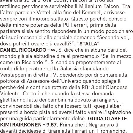
rettilineo per vincere servirebbe il Millenium Falcon. Tra
l’altro pare che Vettel, alla fine del Kemmel, arrivasse
sempre con il motore stallato. Questo perché, conscio
della minore potenza della PU Ferrari, prima della
partenza si sia sentito rispondere in un modo poco chiaro
dai suoi meccanici alla cruciale domanda “Secondo voi,
dove potrei trovare più cavalli?”.
“STALLA”
DANIEL RICCIARDO – ∞.
Si dice che in alcune parti del
mondo già sia abitudine dire al prezzemolo “Sei in mezzo
come un Ricciardo!”. Si candida prepotentemente al
ruolo di Imperatore della Galassia sfanculando
Verstappen in diretta TV, decidendo poi di puntare alla
poltrona di Assessore dell’Universo quando spiega il
perché delle continue rotture della RB13 dell’Olandese
Violento. Certo è che quando la stessa domanda
gliel’hanno fatta dei bambini ha dovuto arrangiarsi,
convincendoli del fatto che fossero tutti quegli alberi
presenti a bordo pista ad avergli fatto venire l’ispirazione
per una guida particolarmente dolce.
GUIDA
DI ABETE
KIMI RAIKKONEN – 9.87.
Prima che il Negramaro lì
davanti decidesse di tirare alla Ferrari un Tiromancino,