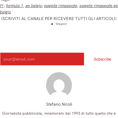
f1
, 
formula 1
, 
gp belgio
, 
pagelle rimappate
, 
pagelle rimappate gp
belgio
ISCRIVITI AL CANALE PER RICEVERE TUTTI GLI ARTICOLI!
Telegram
Iscriviti e ricevi articoli appena sfornati. Unisciti alla
community!
Iscriviti alla nostra newsletter e scopri in anteprima le notizie
più importanti del mattino.
Search
Subscribe
Registrandoti, accetti la nostra Informativa sulla privacy e i nostri Termini.
Stefano Nicoli
Giornalista pubblicista, innamorato dal 1993 di tutto quello che è