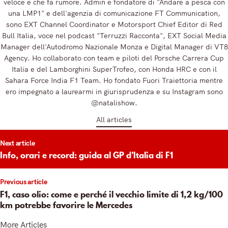
veloce e che fa rumore. Admin e fondatore di "Andare a pesca con
una LMP1" e dell'agenzia di comunicazione FT Communication,
sono EXT Channel Coordinator e Motorsport Chief Editor di Red
Bull Italia, voce nel podcast "Terruzzi Racconta", EXT Social Media
Manager dell'Autodromo Nazionale Monza e Digital Manager di VT8
Agency. Ho collaborato con team e piloti del Porsche Carrera Cup
Italia e del Lamborghini SuperTrofeo, con Honda HRC e con il
Sahara Force India F1 Team. Ho fondato Fuori Traiettoria mentre
ero impegnato a laurearmi in giurisprudenza e su Instagram sono
@natalishow.
All articles
t
Next article
igation
Info, orari e record: guida al GP d’Italia di F1
Previous article
F1, caso olio: come e perché il vecchio limite di 1,2 kg/100
km potrebbe favorire le Mercedes
More Articles