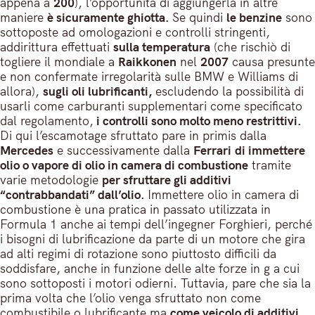
appena a
200
), l’opportunità di aggiungerla in altre
maniere
è sicuramente ghiotta.
Se quindi
le benzine
sono
sottoposte ad omologazioni e controlli stringenti,
addirittura effettuati
sulla temperatura
(che rischiò di
togliere il mondiale a
Raikkonen
nel
2007
causa presunte
e non confermate irregolarità sulle BMW e Williams di
allora),
sugli oli lubrificanti,
escludendo la possibilità di
usarli come carburanti supplementari come specificato
dal regolamento,
i controlli sono molto meno restrittivi.
Di qui l’escamotage sfruttato pare in primis dalla
Mercedes
e successivamente dalla
Ferrari
di immettere
olio o vapore di olio in camera di combustione
tramite
varie metodologie
per sfruttare gli additivi
“contrabbandati” dall’olio.
Immettere olio in camera di
combustione è una pratica in passato utilizzata in
Formula 1 anche ai tempi dell’ingegner Forghieri, perché
i bisogni di lubrificazione da parte di un motore che gira
ad alti regimi di rotazione sono piuttosto difficili da
soddisfare, anche in funzione delle alte forze in g a cui
sono sottoposti i motori odierni. Tuttavia, pare che sia la
prima volta che l’olio venga sfruttato non come
combustibile o lubrificante ma
come veicolo di additivi.