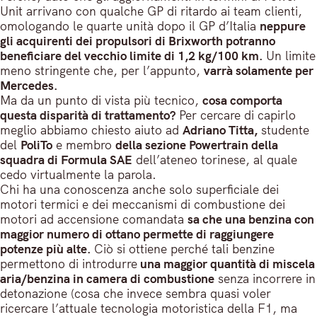
Unit arrivano con qualche GP di ritardo ai team clienti,
omologando le quarte unità dopo il GP d’Italia
neppure
gli acquirenti dei propulsori di Brixworth potranno
beneficiare del vecchio limite di 1,2 kg/100 km.
Un limite
meno stringente che, per l’appunto,
varrà solamente per
Mercedes.
Ma da un punto di vista più tecnico,
cosa comporta
questa disparità di trattamento?
Per cercare di capirlo
meglio abbiamo chiesto aiuto ad
Adriano Titta,
studente
del
PoliTo
e membro
della sezione Powertrain della
squadra di Formula SAE
dell’ateneo torinese, al quale
cedo virtualmente la parola.
Chi ha una conoscenza anche solo superficiale dei
motori termici e dei meccanismi di combustione dei
motori ad accensione comandata
sa che una benzina con
maggior numero di ottano permette di raggiungere
potenze più alte.
Ciò si ottiene perché tali benzine
permettono di introdurre
una maggior quantità di miscela
aria/benzina in camera di combustione
senza incorrere in
detonazione (cosa che invece sembra quasi voler
ricercare l’attuale tecnologia motoristica della F1, ma