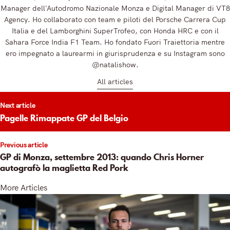
Manager dell'Autodromo Nazionale Monza e Digital Manager di VT8
Agency. Ho collaborato con team e piloti del Porsche Carrera Cup
Italia e del Lamborghini SuperTrofeo, con Honda HRC e con il
Sahara Force India F1 Team. Ho fondato Fuori Traiettoria mentre
ero impegnato a laurearmi in giurisprudenza e su Instagram sono
@natalishow.
All articles
t
Next article
igation
Pagelle Rimappate GP del Belgio
Previous article
GP di Monza, settembre 2013: quando Chris Horner
autografò la maglietta Red Pork
More Articles