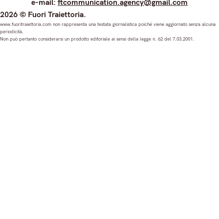
e-mail:
ftcommunication.agency@gmail.com
n
a
o
i
2026 © Fuori Traiettoria.
s
c
u
n
www.fuoritraiettoria.com non rappresenta una testata giornalistica poiché viene aggiornato senza alcuna
periodicità.
t
e
T
k
Non può pertanto considerarsi un prodotto editoriale ai sensi della legge n. 62 del 7.03.2001.
a
b
u
e
g
o
b
d
r
o
e
I
a
k
n
m