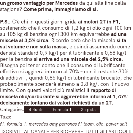
un grosso vantaggio per Mercedes
da qui alla fine della
stagione?
Come prima, immaginiamo di sì.
P.S.:
C’è chi in questi giorni grida
ai motori 2T in F1,
sostenendo che il consumo di 1,2 kg di olio ogni 100 km
su 105 kg di benzina ogni 300 km equivarrebbe
ad una
miscela al 3,5% circa.
Ricordo però che la miscela
si fa
sul volume e non sulla massa,
e quindi assumendo come
densità standard 0,9 kg/l per il lubrificante e 0,68 kg/l
per la benzina
si arriva ad una miscela del 2,5% circa.
Bisogna poi tener conto che il consumo di lubrificante
effettivo si aggirerà intorno al 70% – con il restante 30%
di additivi -, quindi 0,85 kg/l di lubrificante bruciato, che
probabilmente scenderà almeno a 0,8 kg/l con il nuovo
limite. Con questi valori più realistici
il rapporto di
miscela olio/carburante si aggirerebbe intorno al 1,75%:
decisamente lontano dai valori richiesti da un 2T.
Categories:
4 Ruote
Formula 1
Su pista
Tags:
f1
, 
formula 1
, 
mercedes amg petronas f1 team
, 
olio
, 
power unit
ISCRIVITI AL CANALE PER RICEVERE TUTTI GLI ARTICOLI!