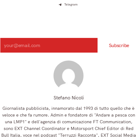
Telegram
Iscriviti e ricevi articoli appena sfornati. Unisciti alla
community!
Iscriviti alla nostra newsletter e scopri in anteprima le notizie
più importanti del mattino.
Search
Subscribe
Registrandoti, accetti la nostra Informativa sulla privacy e i nostri Termini.
Stefano Nicoli
Giornalista pubblicista, innamorato dal 1993 di tutto quello che è
veloce e che fa rumore. Admin e fondatore di "Andare a pesca con
una LMP1" e dell'agenzia di comunicazione FT Communication,
sono EXT Channel Coordinator e Motorsport Chief Editor di Red
Bull Italia, voce nel podcast "Terruzzi Racconta", EXT Social Media