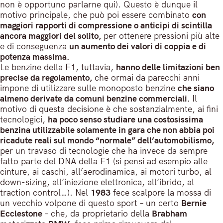
non è opportuno parlarne qui). Questo è dunque il
motivo principale, che può poi essere combinato
con
maggiori rapporti di compressione o anticipi di scintilla
ancora maggiori del solito,
per ottenere pressioni più alte
e di conseguenza
un aumento dei valori di coppia e di
potenza massima.
Le benzine della F1, tuttavia,
hanno delle limitazioni ben
precise da regolamento,
che ormai da parecchi anni
impone di utilizzare sulle monoposto benzine
che siano
almeno derivate da comuni benzine commerciali.
Il
motivo di questa decisione è che sostanzialmente, ai fini
tecnologici,
ha poco senso studiare una costosissima
benzina utilizzabile solamente in gara che non abbia poi
ricadute reali sul mondo “normale” dell’automobilismo,
per un travaso di tecnologie che ha invece da sempre
fatto parte del DNA della F1 (si pensi ad esempio alle
cinture, ai caschi, all’aerodinamica, ai motori turbo, al
down-sizing, all’iniezione elettronica, all’ibrido, al
traction control…). Nel
1983
fece scalpore la mossa di
un vecchio volpone di questo sport – un certo
Bernie
Ecclestone
– che, da proprietario della
Brabham