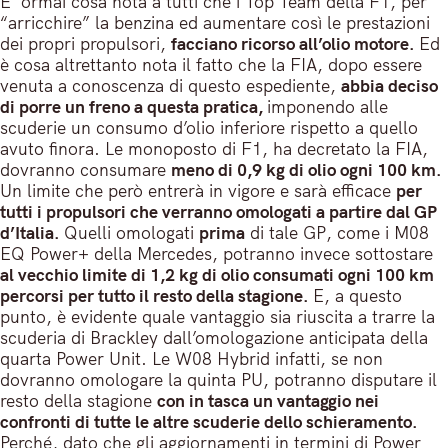
E’ ormai cosa nota a tutti che i Top Team della F1, per
“arricchire” la benzina ed aumentare così le prestazioni
dei propri propulsori,
facciano ricorso all’olio motore.
Ed
è cosa altrettanto nota il fatto che la FIA, dopo essere
venuta a conoscenza di questo espediente,
abbia deciso
di porre un freno a questa pratica,
imponendo alle
scuderie un consumo d’olio inferiore rispetto a quello
avuto finora. Le monoposto di F1, ha decretato la FIA,
dovranno consumare
meno di 0,9 kg di olio ogni 100 km.
Un limite che però entrerà in vigore e sarà efficace
per
tutti i propulsori che verranno omologati a partire dal GP
d’Italia.
Quelli omologati
prima
di tale GP, come i M08
EQ Power+ della Mercedes, potranno invece sottostare
al vecchio limite di 1,2 kg di olio consumati ogni 100 km
percorsi per tutto il resto della stagione.
E, a questo
punto, è evidente quale vantaggio sia riuscita a trarre la
scuderia di Brackley dall’omologazione anticipata della
quarta Power Unit. Le W08 Hybrid infatti, se non
dovranno omologare la quinta PU, potranno disputare il
resto della stagione
con in tasca un vantaggio nei
confronti di tutte le altre scuderie dello schieramento.
Perché, dato che gli aggiornamenti in termini di Power