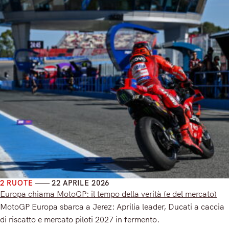
2 RUOTE
22 APRILE 2026
Europa chiama MotoGP: il tempo della verità (e del mercato)
MotoGP Europa sbarca a Jerez: Aprilia leader, Ducati a caccia
di riscatto e mercato piloti 2027 in fermento.