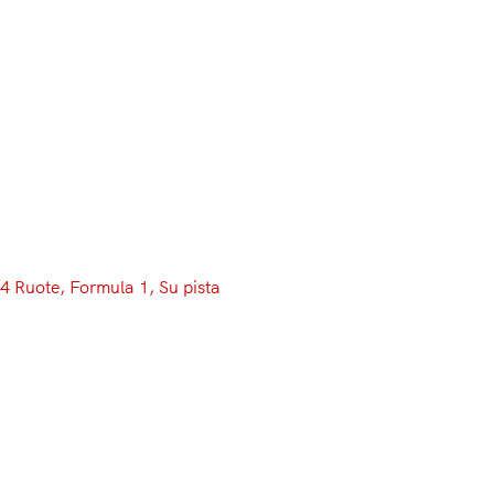
Menu
4 Ruote
, 
Formula 1
, 
Su pista
F1, caso olio: come e perché il
vecchio limite di 1,2 kg/100 km
potrebbe favorire le Mercedes
Quando alla vigilia del GP del Belgio è iniziata a circolare
la notizia che sulle Mercedes W08 Hybrid di Lewis
Hamilton e Valtteri Bottas sarebbe stata installata la