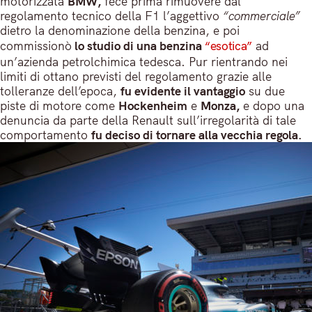
motorizzata
BMW,
fece prima rimuovere dal
regolamento tecnico della F1 l’aggettivo
“commerciale”
dietro la denominazione della benzina, e poi
commissionò
lo studio di una benzina
“esotica”
ad
un’azienda petrolchimica tedesca. Pur rientrando nei
limiti di ottano previsti del regolamento grazie alle
tolleranze dell’epoca,
fu evidente il vantaggio
su due
piste di motore come
Hockenheim
e
Monza,
e dopo una
denuncia da parte della Renault sull’irregolarità di tale
comportamento
fu deciso di tornare alla vecchia regola.