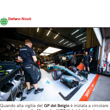
quarta Power Unit stagionale, in molti si sono chiesti
quale fosse il senso di una mossa simile in Casa
Mercedes. Quella belga, infatti, per entrambi i piloti…
Stefano Nicoli
Share
31 Agosto 2017
7 min read
Quando alla vigilia del
GP del Belgio
è iniziata a circolare