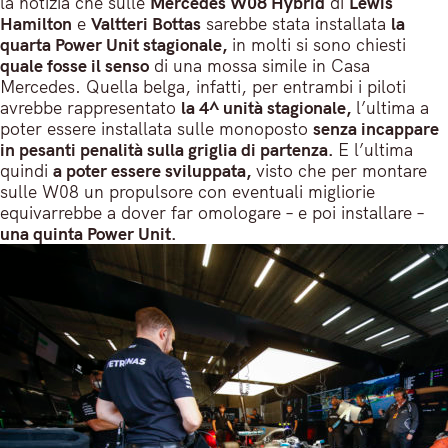
la notizia che sulle
Mercedes W08 Hybrid
di
Lewis
Hamilton
e
Valtteri Bottas
sarebbe stata installata
la
quarta Power Unit stagionale,
in molti si sono chiesti
quale fosse il senso
di una mossa simile in Casa
Mercedes. Quella belga, infatti, per entrambi i piloti
avrebbe rappresentato
la 4^ unità stagionale,
l’ultima a
poter essere installata sulle monoposto
senza incappare
in pesanti penalità sulla griglia di partenza.
E l’ultima
quindi
a poter essere sviluppata,
visto che per montare
sulle W08 un propulsore con eventuali migliorie
equivarrebbe a dover far omologare – e poi installare –
una quinta Power Unit.