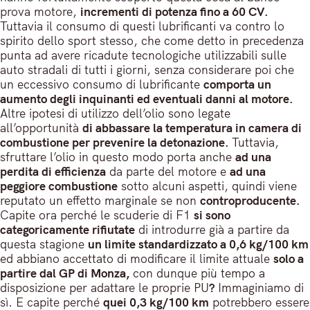
prova motore,
incrementi di potenza fino a 60 CV.
Tuttavia il consumo di questi lubrificanti va contro lo
spirito dello sport stesso, che come detto in precedenza
punta ad avere ricadute tecnologiche utilizzabili sulle
auto stradali di tutti i giorni, senza considerare poi che
un eccessivo consumo di lubrificante
comporta un
aumento degli inquinanti ed eventuali danni al motore.
Altre ipotesi di utilizzo dell’olio sono legate
all’opportunità
di abbassare la temperatura in camera di
combustione per prevenire la detonazione.
Tuttavia,
sfruttare l’olio in questo modo porta anche
ad una
perdita di efficienza
da parte del motore e
ad una
peggiore combustione
sotto alcuni aspetti, quindi viene
reputato un effetto marginale se non
controproducente.
Capite ora perché le scuderie di F1
si sono
categoricamente rifiutate
di introdurre già a partire da
questa stagione
un limite standardizzato a 0,6 kg/100 km
ed abbiano accettato di modificare il limite attuale
solo a
partire dal GP di Monza,
con dunque più tempo a
disposizione per adattare le proprie PU
?
Immaginiamo di
sì. E capite perché
quei 0,3 kg/100 km
potrebbero essere