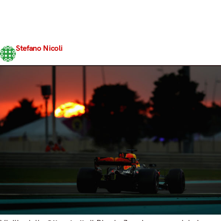
giochi olimpici, iniziano a circolare spot sulle varie
discipline olimpioniche. Gli sport più disparati, gli atleti
più diversi, vengono tutti riuniti dopo pochi secondi
dall’iconico slogan “Lo sport è di tutti”,…
Stefano Nicoli
Share
19 Dicembre 2017
3 min read