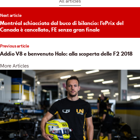
All articles
t
Next article
igation
Montréal schiacciata dal buco di bilancio: l’ePrix del
Canada è cancellato, FE senza gran finale
Previous article
Addio V8 e benvenuto Halo: alla scoperta delle F2 2018
More Articles