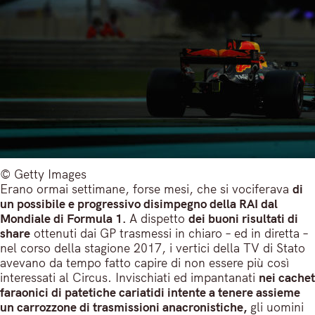
© Getty Images
Erano ormai settimane, forse mesi, che si vociferava
di
un possibile e progressivo disimpegno della RAI dal
Mondiale di Formula 1.
A dispetto
dei buoni risultati di
share
ottenuti dai GP trasmessi in chiaro – ed in diretta –
nel corso della stagione 2017, i vertici della TV di Stato
avevano da tempo fatto capire di non essere più così
interessati al Circus. Invischiati ed impantanati
nei cachet
faraonici di patetiche cariatidi intente a tenere assieme
un carrozzone di trasmissioni anacronistiche,
gli uomini