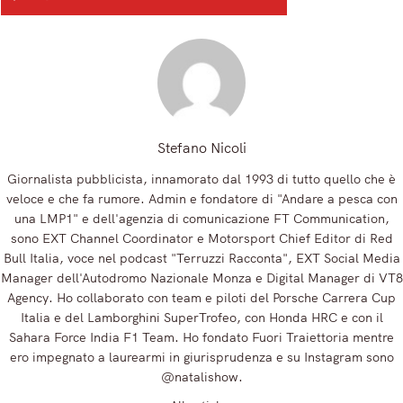
Registrandoti, accetti la nostra Informativa sulla privacy e i nostri Termini.
Stefano Nicoli
Giornalista pubblicista, innamorato dal 1993 di tutto quello che è
veloce e che fa rumore. Admin e fondatore di "Andare a pesca con
una LMP1" e dell'agenzia di comunicazione FT Communication,
sono EXT Channel Coordinator e Motorsport Chief Editor di Red
Bull Italia, voce nel podcast "Terruzzi Racconta", EXT Social Media
Manager dell'Autodromo Nazionale Monza e Digital Manager di VT8
Agency. Ho collaborato con team e piloti del Porsche Carrera Cup
Italia e del Lamborghini SuperTrofeo, con Honda HRC e con il
Sahara Force India F1 Team. Ho fondato Fuori Traiettoria mentre
ero impegnato a laurearmi in giurisprudenza e su Instagram sono
@natalishow.