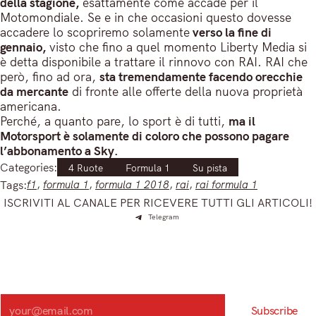
della stagione,
esattamente come accade per il
Motomondiale. Se e in che occasioni questo dovesse
accadere lo scopriremo solamente
verso la fine di
gennaio,
visto che fino a quel momento Liberty Media si
è detta disponibile a trattare il rinnovo con RAI. RAI che
però, fino ad ora,
sta tremendamente facendo orecchie
da mercante
di fronte alle offerte della nuova proprietà
americana.
Perché, a quanto pare, lo sport è di tutti,
ma il
Motorsport è solamente di coloro che possono pagare
l’abbonamento a Sky.
Categories:
4 Ruote
Formula 1
Su pista
Tags:
f1
, 
formula 1
, 
formula 1 2018
, 
rai
, 
rai formula 1
ISCRIVITI AL CANALE PER RICEVERE TUTTI GLI ARTICOLI!
Telegram
Iscriviti e ricevi articoli appena sfornati. Unisciti alla
community!
Iscriviti alla nostra newsletter e scopri in anteprima le notizie
più importanti del mattino.
Search
Subscribe