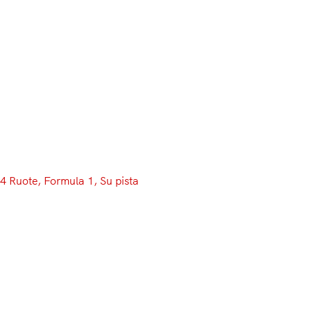
Menu
4 Ruote
, 
Formula 1
, 
Su pista
Lo sport è di tutti, il Motorsport
no: la RAI nel 2018 potrebbe
dire addio alla F1
Vigilia delle Olimpiadi di Rio de Janeiro, anno del signore
2016. Sui canali RAI, che orgogliosamente vantano una
copertura pressoché totale dell’edizione brasiliana dei