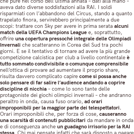
che pure nel corso dell’ultima annata – dati alla mano –
aveva dato diverse soddisfazioni alla RAI. I soldi
risparmiati con l’abbandono del Circus, stando a quanto
trapelato finora, servirebbero principalmente a due
scopi: trattare con Sky per avere in prima serata
alcuni
match della UEFA Champions League
e, soprattutto,
offrire
una copertura pressoché integrale delle Olimpiadi
Invernali
che scatteranno in Corea del Sud tra pochi
giorni. E se il tentativo di tornare ad avere la più grande
competizione calcistica per club a livello continentale
è
tutto sommato condivisibile o comunque comprensibile
nell’ottica di provare ad aumentare il proprio share,
risulta davvero complicato capire
come si possa anche
solo pensare di far salire l’audience andando a coprire
discipline di nicchia
– come lo sono tante delle
protagoniste dei giochi olimpici invernali – che andranno
peraltro in onda, causa fuso orario,
ad orari
improponibili per la maggior parte dei telespettatori.
Orari improponibili che, per forza di cose,
causeranno
una scarsità di contenuti pubblicitari
da mandare in onda
e di conseguenza anche
un guadagno irrisorio per la RAI
stessa.
Chi mai pensate infatti che sarà disposto a pagare