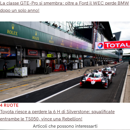
La classe GTE-Pro si smembra: oltre a Ford il WEC perde BMW
dopo un solo anno!
4 RUOTE
Toyota riesce a perdere la 6 H di Silverstone: squalificate
entrambe le TS050, vince una Rebellion!
Articoli che possono interessarti