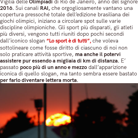
Vigilia delle
Olimpiadi
di Rio de Janeiro, anno del signore
2016.
Sui canali
RAI,
che orgogliosamente vantano una
copertura pressoché totale dell’edizione brasiliana dei
giochi olimpici, iniziano a circolare spot sulle varie
discipline olimpioniche. Gli sport più disparati, gli atleti
più diversi, vengono tutti riuniti dopo pochi secondi
dall’iconico slogan
“Lo sport è di tutti”,
che voleva
sottolineare come fosse diritto di ciascuno di noi non
solo praticare attività sportive,
ma anche il potervi
assistere pur essendo a migliaia di km di distanza.
E’
passato
poco più di un anno e mezzo
dall’apparizione
iconica di quello slogan, ma tanto sembra essere bastato
per farlo diventare lettera morta.