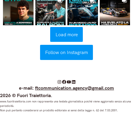
Load more
Follow on Instagram
I
F
Y
L
e-mail:
ftcommunication.agency@gmail.com
n
a
o
i
2026 © Fuori Traiettoria.
s
c
u
n
www.fuoritraiettoria.com non rappresenta una testata giornalistica poiché viene aggiornato senza alcuna
periodicità.
t
e
T
k
Non può pertanto considerarsi un prodotto editoriale ai sensi della legge n. 62 del 7.03.2001.
a
b
u
e
g
o
b
d
r
o
e
I