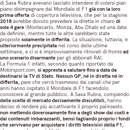
di Saxa Rubra avevano lasciato intendere di volersi pian
piano disimpegnare dal Mondiale di F1
già con la loro
prima offerta
di copertura televisiva, che per la stagione
2018
avrebbe dovuto prevedere la diretta in chiaro
di
sole 4 gare
(Montecarlo, Monza, Abu Dhabi ed una data
da definire), mentre tutte le altre sarebbero state
proposte
solamente in differita.
La situazione, tuttavia, è
ulteriormente precipitata
nel corso delle ultime
settimane, e ci si è improvvisamente ritrovati di fronte
ad
uno scenario disarmante
per gli abbonati RAI.
La Formula 1 infatti, secondo quanto riportato da
Motorsport.com,
si appresta a salutare fino a data da
destinarsi la TV di Stato.
Nessun GP, né in diretta né in
differita,
pare che verrà trasmesso dai canali che per
anni hanno ospitato il Mondiale di F1 facendolo
conoscere al grande pubblico. A Saxa Rubra, compiendo
delle scelte di mercato decisamente discutibili,
hanno
deciso di rendere più accattivante il proprio palinsesto
non mettendo doverosamente fine a degli show dai costi e
dai contenuti imbarazzanti, bensì tagliando proprio i fondi
che servivano per acquistare i diritti televisivi della F1,