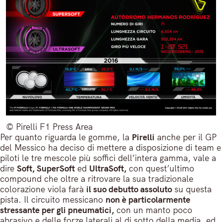
© Pirelli F1 Press Area
Per quanto riguarda le gomme, la
Pirelli
anche per il GP
del Messico ha deciso di mettere a disposizione di team e
piloti le tre mescole più soffici dell’intera gamma, vale a
dire
Soft, SuperSoft
ed
UltraSoft,
con quest’ultimo
compound che oltre a ritrovare la sua tradizionale
colorazione viola farà
il suo debutto assoluto
su questa
pista. Il circuito messicano
non è particolarmente
stressante per gli pneumatici,
con un manto poco
abrasivo e delle forze laterali al di sotto della media, ed