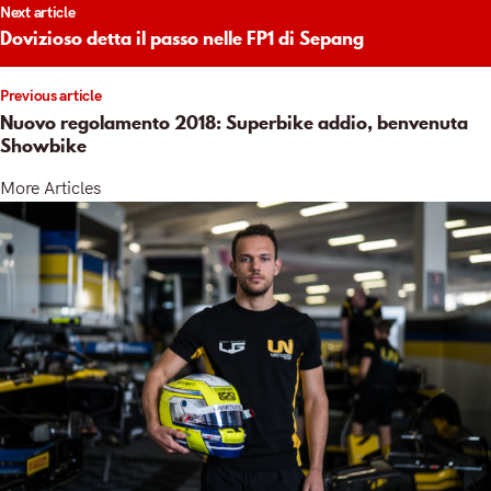
Next article
igation
Dovizioso detta il passo nelle FP1 di Sepang
Previous article
Nuovo regolamento 2018: Superbike addio, benvenuta
Showbike
More Articles