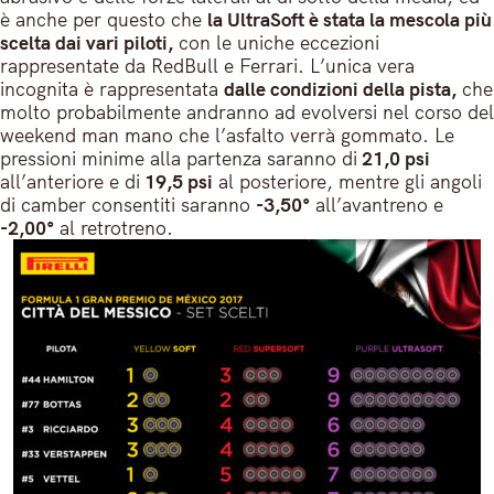
è anche per questo che
la UltraSoft è stata la mescola più
scelta dai vari piloti,
con le uniche eccezioni
rappresentate da RedBull e Ferrari. L’unica vera
incognita è rappresentata
dalle condizioni della pista,
che
molto probabilmente andranno ad evolversi nel corso del
weekend man mano che l’asfalto verrà gommato. Le
pressioni minime alla partenza saranno di
21,0 psi
all’anteriore e di
19,5 psi
al posteriore, mentre gli angoli
di camber consentiti saranno
-3,50°
all’avantreno e
-2,00°
al retrotreno.