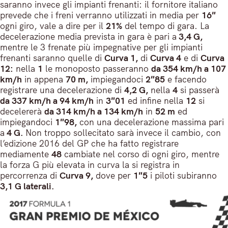
saranno invece gli impianti frenanti: il fornitore italiano
prevede che i freni verranno utilizzati in media per
16″
ogni giro, vale a dire per il
21%
del tempo di gara. La
decelerazione media prevista in gara è pari a
3,4 G,
mentre le 3 frenate più impegnative per gli impianti
frenanti saranno quelle di
Curva 1,
di
Curva 4
e di
Curva
12:
nella
1
le monoposto passeranno
da 354 km/h a 107
km/h
in appena
70 m,
impiegandoci
2″85
e facendo
registrare una decelerazione di
4,2 G,
nella
4
si passerà
da 337 km/h a 94 km/h
in
3″01
ed infine nella
12
si
decelererà
da 314 km/h a 134 km/h
in
52 m
ed
impiegandoci
1″98,
con una decelerazione massima pari
a
4 G.
Non troppo sollecitato sarà invece il cambio, con
l’edizione 2016 del GP che ha fatto registrare
mediamente
48
cambiate nel corso di ogni giro, mentre
la forza G più elevata in curva la si registra in
percorrenza di
Curva 9,
dove per
1″5
i piloti subiranno
3,1 G laterali.