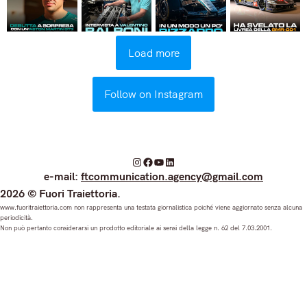
Load more
Follow on Instagram
I
F
Y
L
e-mail:
ftcommunication.agency@gmail.com
n
a
o
i
2026 © Fuori Traiettoria.
s
c
u
n
www.fuoritraiettoria.com non rappresenta una testata giornalistica poiché viene aggiornato senza alcuna
periodicità.
t
e
T
k
Non può pertanto considerarsi un prodotto editoriale ai sensi della legge n. 62 del 7.03.2001.
a
b
u
e
g
o
b
d
r
o
e
I
a
k
n
m