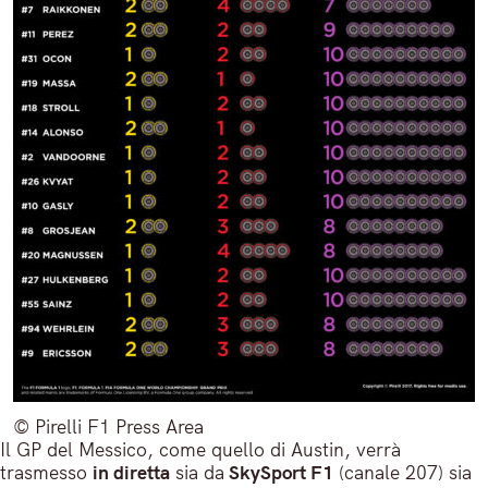
© Pirelli F1 Press Area
Il GP del Messico, come quello di Austin, verrà
trasmesso
in diretta
sia da
SkySport F1
(canale 207) sia