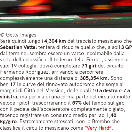
© Getty Images
Sarà quindi lungo i
4,304 km
del tracciato messicano che
Sebastian Vettel
tenterà di ricucire quello che, a soli
3 GP
dal termine, sembra essere un varco incolmabile dalla
vetta della classifica. Il tedesco della Ferrari, assieme ai
suoi 19 colleghi, dovrà completare
71 giri
del circuito
Hermanos Rodriguez, arrivando a percorrere
complessivamente una distanza di
305,354 km.
Sono
ben
17
le curve del rinnovato autodromo che sorge ai
margini di Città del Messico, delle quali
10 a destra
e
7 a
sinistra,
ma per via di una prima parte del circuito molto
veloce i piloti trascorreranno il
57%
del tempo sul giro
con il pedale dell’acceleratore completamente pigiato,
facendo registrare un consumo medio pari ad
1,48
kg/giro.
Estremamente stressati, con la Brembo che
classifica il circuito messicano come
“Very Hard”,