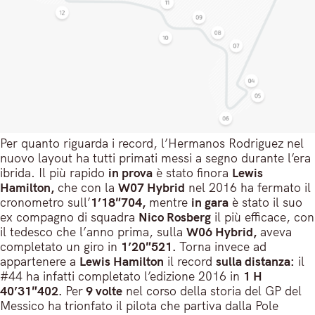
Per quanto riguarda i record, l’Hermanos Rodriguez nel
nuovo layout ha tutti primati messi a segno durante l’era
ibrida. Il più rapido
in prova
è stato finora
Lewis
Hamilton,
che con la
W07 Hybrid
nel 2016 ha fermato il
cronometro sull’
1’18″704,
mentre
in gara
è stato il suo
ex compagno di squadra
Nico Rosberg
il più efficace, con
il tedesco che l’anno prima, sulla
W06 Hybrid,
aveva
completato un giro in
1’20″521.
Torna invece ad
appartenere a
Lewis Hamilton
il record
sulla distanza:
il
#44 ha infatti completato l’edizione 2016 in
1 H
40’31″402.
Per
9 volte
nel corso della storia del GP del
Messico ha trionfato il pilota che partiva dalla Pole