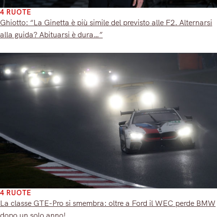
4 RUOTE
Ghiotto: “La Ginetta è più simile del previsto alle F2. Alternarsi
alla guida? Abituarsi è dura…”
4 RUOTE
La classe GTE-Pro si smembra: oltre a Ford il WEC perde BMW
dopo un solo anno!