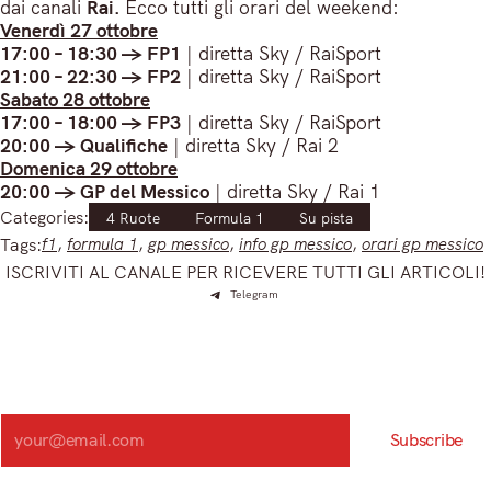
dai canali
Rai.
Ecco tutti gli orari del weekend:
Venerdì 27 ottobre
17:00 – 18:30 -> FP1
| diretta Sky / RaiSport
21:00 – 22:30 -> FP2
| diretta Sky / RaiSport
Sabato 28 ottobre
17:00 – 18:00 -> FP3
| diretta Sky / RaiSport
20:00 -> Qualifiche
| diretta Sky / Rai 2
Domenica 29 ottobre
20:00 -> GP del Messico
| diretta Sky / Rai 1
Categories:
4 Ruote
Formula 1
Su pista
Tags:
f1
, 
formula 1
, 
gp messico
, 
info gp messico
, 
orari gp messico
ISCRIVITI AL CANALE PER RICEVERE TUTTI GLI ARTICOLI!
Telegram
Iscriviti e ricevi articoli appena sfornati. Unisciti alla
community!
Iscriviti alla nostra newsletter e scopri in anteprima le notizie
più importanti del mattino.
Search
Subscribe
Registrandoti, accetti la nostra Informativa sulla privacy e i nostri Termini.