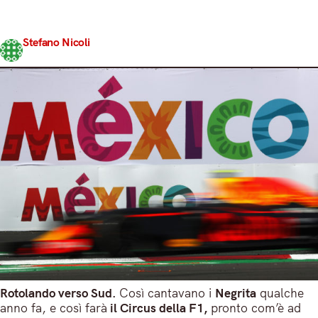
appuntamento stagionale di questo mondiale 2017,
quello…
Stefano Nicoli
Share
26 Ottobre 2017
4 min read
Rotolando verso Sud.
Così cantavano i
Negrita
qualche
anno fa, e così farà
il Circus della F1,
pronto com’è ad