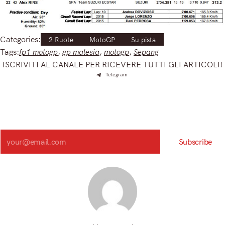
Categories:
2 Ruote
MotoGP
Su pista
Tags:
fp1 motogp
, 
gp malesia
, 
motogp
, 
Sepang
ISCRIVITI AL CANALE PER RICEVERE TUTTI GLI ARTICOLI!
Telegram
Iscriviti e ricevi articoli appena sfornati. Unisciti alla
community!
Iscriviti alla nostra newsletter e scopri in anteprima le notizie
più importanti del mattino.
Search
Subscribe
Registrandoti, accetti la nostra Informativa sulla privacy e i nostri Termini.