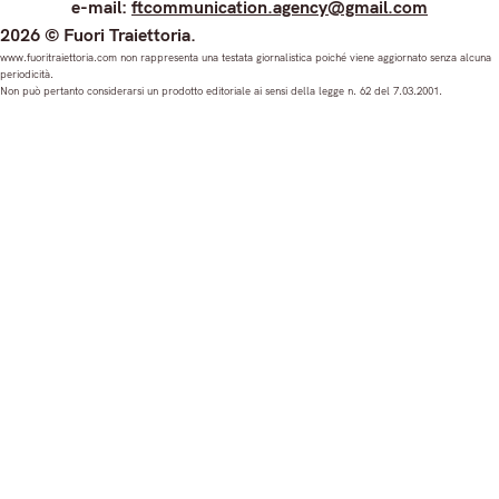
e-mail:
ftcommunication.agency@gmail.com
n
a
o
i
2026 © Fuori Traiettoria.
s
c
u
n
www.fuoritraiettoria.com non rappresenta una testata giornalistica poiché viene aggiornato senza alcuna
periodicità.
t
e
T
k
Non può pertanto considerarsi un prodotto editoriale ai sensi della legge n. 62 del 7.03.2001.
a
b
u
e
g
o
b
d
r
o
e
I
a
k
n
m