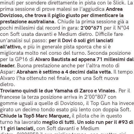
minuti per scendere direttamente in pista con le Slick. La
prima sessione di prove malesi se l’aggiudica
Andrea
Dovizioso, che trova il piglio giusto per dimenticare la
prestazione australiana
. Chiude la prima sessione già a
pochi millesimi dal record in gara:
2’00”671
per il N°04
con Soft usata davanti e Medium dietro. Difficile fare
un’analisi sul passo:
per il Dovi 6 soli giri lanciati
all’attivo,
e più in generale pista sporca che si è
migliorata molto nel corso del turno
.
Seconda posizione
per la GP16 di
Alvaro Bautista ad appena 71 millesimi dal
leader.
Buona prestazione anche per l’altra moto di
Aspar:
Abraham è settimo a 4 decimi dalla vetta.
Il tempo
Alvaro l’ha ottenuto nel finale, con una Soft nuova
dietro.
Troviamo quindi le due Yamaha di Zarco e Vinales
. Per il
francese la terza posizione arriva in 2’00”807 con
gomme uguali a quelle di Dovizioso, il Top Gun ha invece
girato un decimo tondo esato più lento con doppia Soft.
Chiude la Top5 Marc Marquez,
il pilota che in questo
turno ha lavorato
meglio di tutti. Un solo run per il #93 di
11 giri lanciati,
con Soft davanti e Medium