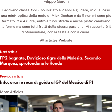
Filippo Gardin
Padovano classe 1993, ho iniziato a 2 anni a guidare, in quel caso
una mini-replica della moto di Mick Doohan e da lì non mi sono più
fermato. 2 e 4 ruote, entro e fuori strada e anche pista: cambiano
le forme ma sono tutti frutti della stessa passione. Vi racconterò il
Motomondiale, con la testa e con il cuore.
All articles
Website
t
Next article
igation
FP2 bagnate, Dovizioso tigre della Malesia. Secondo
Marquez, sprofondano le Honda
Previous article
Info, orari e record: guida al GP del Messico di F1
More Articles