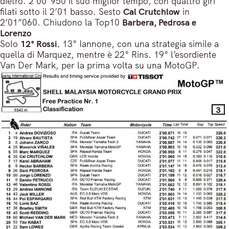
dietro. 2’00”950 il suo miglior tempo, con quattro giri
filati sotto il 2’01 basso. Sesto
Cal Crutchlow
in
2’01”060. Chiudono la Top10
Barbera, Pedrosa e
Lorenzo
Solo
12° Rossi.
13° Iannone, con una strategia simile a
quella di Marquez, mentre è 22° Rins. 19° l’esordiente
Van Der Mark, per la prima volta su una MotoGP.