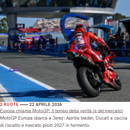
2 RUOTE
22 APRILE 2026
Europa chiama MotoGP: il tempo della verità (e del mercato)
MotoGP Europa sbarca a Jerez: Aprilia leader, Ducati a caccia
di riscatto e mercato piloti 2027 in fermento.