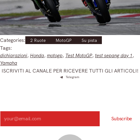
Categories:
2 Ruote
MotoGP
Su pista
Tags:
dichiarazioni
, 
Honda
, 
motogp
, 
Test MotoGP
, 
test sepang day 1
, 
Yamaha
ISCRIVITI AL CANALE PER RICEVERE TUTTI GLI ARTICOLI!
Telegram
Iscriviti e ricevi articoli appena sfornati. Unisciti alla
community!
Iscriviti alla nostra newsletter e scopri in anteprima le notizie
più importanti del mattino.
Search
Subscribe
Registrandoti, accetti la nostra Informativa sulla privacy e i nostri Termini.