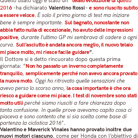
Quello usato oggi è stato un “
telaio evoluzione
di qu
ello
201
6
-ha dichiarato
Valentino Rossi
–
e sono riuscito subito
a essere veloce.
È solo il primo giorno di test ma iniziare
bene è sempre importante.
Sul bagnato, nonostante non
abbia fatto nulla di eccezionale, ho avuto delle impressioni
positive
, durante l’ultimo GP mi sembrava di cadere a ogni
curva.
Sull’asciutto è andata ancora meglio, il nuovo telaio
mi piace molto, mi riesce facile guidare
”
.
Il Dottore si è detto rincuorato dopo questa prima
giornata: “
Non ho passato un inverno completamente
tranquillo
,
semplicemente perché non avevo ancora provato
la nuova moto
.
Oggi ho ritrovato quelle sensazioni che
avevo perso lo scorso anno,
la cosa importante è che ora
riesco a guidare come mi piace. I test di novembre sono stati
molto utili
perché siamo riusciti a fare chiarezza dopo
tanta confusione. In quelle prove avevamo capito cosa ci
piaceva e sono contento che si sia scelta come base di
partenza la ciclistica 2016
”.
Valentino e Maverick Vinales hanno provato inoltre due
nuovi motori ciascuno
, come per Honda con l’obiettivo di