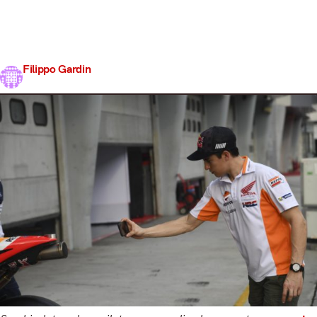
feeling con l’acceleratore per sfruttare ogni millimetro
della gomma in uscita di curva, per farlo serve
un’erogazione pulita e lineare. Honda e Yamaha si sono
concentrate su questo…
Filippo Gardin
Share
28 Gennaio 2018
4 min read