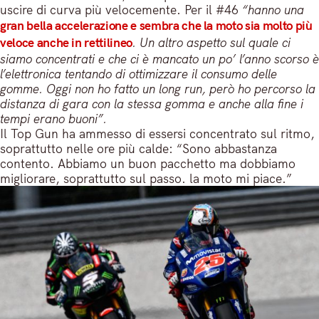
uscire di curva più velocemente. Per il #46
“hanno una
gran bella accelerazione e sembra che la moto sia molto più
veloce anche in rettilineo
. Un altro aspetto sul quale ci
siamo concentrati e che ci è mancato un po’ l’anno scorso è
l’elettronica tentando di ottimizzare il consumo delle
gomme. Oggi non ho fatto un long run, però ho percorso la
distanza di gara con la stessa gomma e anche alla fine i
tempi erano buoni”.
Il Top Gun ha ammesso di essersi concentrato sul ritmo,
soprattutto nelle ore più calde: “Sono abbastanza
contento. Abbiamo un buon pacchetto ma dobbiamo
migliorare, soprattutto sul passo. la moto mi piace.”