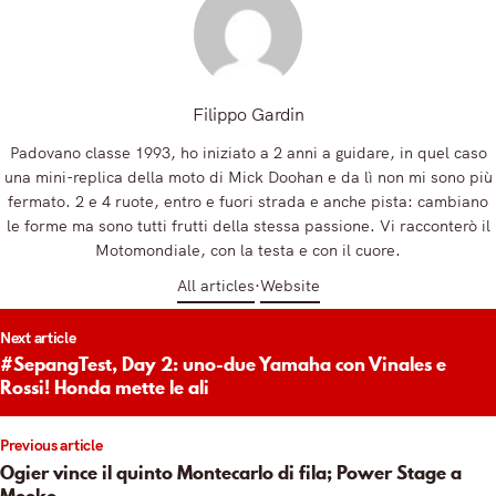
Filippo Gardin
Padovano classe 1993, ho iniziato a 2 anni a guidare, in quel caso
una mini-replica della moto di Mick Doohan e da lì non mi sono più
fermato. 2 e 4 ruote, entro e fuori strada e anche pista: cambiano
le forme ma sono tutti frutti della stessa passione. Vi racconterò il
Motomondiale, con la testa e con il cuore.
All articles
Website
t
Next article
igation
#SepangTest, Day 2: uno-due Yamaha con Vinales e
Rossi! Honda mette le ali
Previous article
Ogier vince il quinto Montecarlo di fila; Power Stage a
Meeke