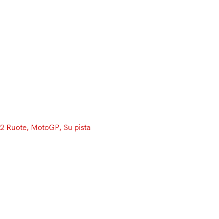
Menu
2 Ruote
, 
MotoGP
, 
Su pista
#SepangTest, le dichiarazioni:
Dani e Marc estasiati dal nuovo
motore, Rossi rincuorato
Se chiedete ad un pilota cosa voglia da un motore, non
vi risponderà semplicemente “più cavalli”, quella è una
necessità degli amatori. Un pilota vuole il massimo