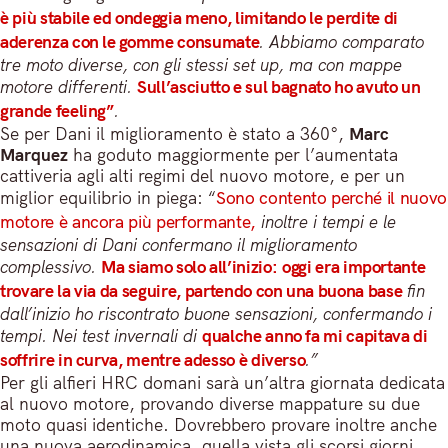
è più stabile ed ondeggia meno, limitando le perdite di
aderenza con le gomme consumate
. Abbiamo comparato
tre moto diverse, con gli stessi set up, ma con mappe
motore differenti.
Sull’asciutto e sul bagnato ho avuto un
grande feeling”
.
Se per Dani il miglioramento è stato a 360°,
Marc
Marquez
ha goduto maggiormente per l’aumentata
cattiveria agli alti regimi del nuovo motore, e per un
miglior equilibrio in piega: “
Sono contento perché il nuovo
motore è ancora più performante,
inoltre i tempi e le
sensazioni di Dani confermano il miglioramento
complessivo.
Ma siamo solo all’inizio: oggi era importante
trovare la via da seguire, partendo con una buona base
fin
dall’inizio ho riscontrato buone sensazioni, confermando i
tempi. Nei test invernali di
qualche anno fa mi capitava di
soffrire in curva, mentre adesso è diverso
.”
Per gli alfieri HRC domani sarà un’altra giornata dedicata
al nuovo motore, provando diverse mappature su due
moto quasi identiche. Dovrebbero provare inoltre anche
una nuova aerodinamica, quella vista gli scorsi giorni