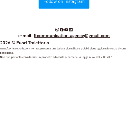
Follow on Instagram
I
F
Y
L
e-mail:
ftcommunication.agency@gmail.com
n
a
o
i
2026 © Fuori Traiettoria.
s
c
u
n
www.fuoritraiettoria.com non rappresenta una testata giornalistica poiché viene aggiornato senza alcuna
periodicità.
t
e
T
k
Non può pertanto considerarsi un prodotto editoriale ai sensi della legge n. 62 del 7.03.2001.
a
b
u
e
g
o
b
d
r
o
e
I
a
k
n
m