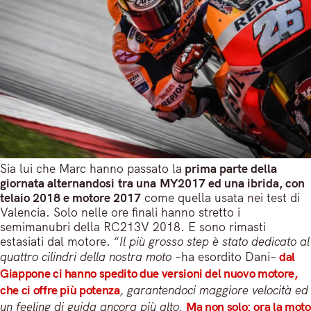
Sia lui che Marc hanno passato la
prima parte della
giornata alternandosi tra una MY2017 ed una ibrida, con
telaio 2018 e motore 2017
come quella usata nei test di
Valencia. Solo nelle ore finali hanno stretto i
semimanubri della RC213V 2018. E sono rimasti
estasiati dal motore. “
Il più grosso step è stato dedicato al
quattro cilindri della nostra moto –
ha esordito Dani
–
dal
Giappone ci hanno spedito due versioni del nuovo motore,
che ci offre più potenza
, garantendoci maggiore velocità ed
un feeling di guida ancora più alto.
Ma non solo: ora la moto