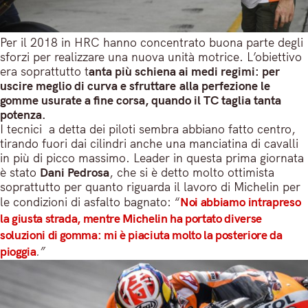
Per il 2018 in HRC hanno concentrato buona parte degli
sforzi per realizzare una nuova unità motrice. L’obiettivo
era soprattutto t
anta più schiena ai medi regimi: per
uscire meglio di curva e sfruttare alla perfezione le
gomme usurate a fine corsa, quando il TC taglia tanta
potenza.
I tecnici a detta dei piloti sembra abbiano fatto centro,
tirando fuori dai cilindri anche una manciatina di cavalli
in più di picco massimo. Leader in questa prima giornata
è stato
Dani Pedrosa
, che si è detto molto ottimista
soprattutto per quanto riguarda il lavoro di Michelin per
le condizioni di asfalto bagnato: “
Noi abbiamo intrapreso
la giusta strada, mentre Michelin ha portato diverse
soluzioni di gomma: mi è piaciuta molto la posteriore da
pioggia
.”