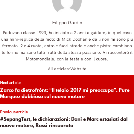
Filippo Gardin
Padovano classe 1993, ho iniziato a 2 anni a guidare, in quel caso
una mini-replica della moto di Mick Doohan e da lì non mi sono più
fermato. 2 e 4 ruote, entro e fuori strada e anche pista: cambiano
le forme ma sono tutti frutti della stessa passione. Vi racconterò il
Motomondiale, con la testa e con il cuore.
All articles
Website
t
Next article
igation
Zarco fa dietrofrónt: “Il telaio 2017 mi preoccupa”. Pure
Marquez dubbioso sul nuovo motore
Previous article
#SepangTest, le dichiarazioni: Dani e Marc estasiati dal
nuovo motore, Rossi rincuorato