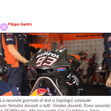
Jorge Lorenzo. Jack Miller chiude ancora la Top5,
mentre Marquez e Dovizioso hanno preferito non
prendere parte al Time Attack finale. Ancora qualche
goccia di pioggia nella notte malese, ma al semaforo…
Filippo Gardin
Share
29 Gennaio 2018
2 min read
La seconda giornata di test a Sepangsi conclude
con Yamaha davanti a tutti: Vinales davanti, Rossi secondo
a 35 Millesimi. Alle loro spalle Cal Crutchlow e Jorge