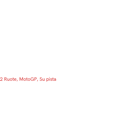
Menu
2 Ruote
, 
MotoGP
, 
Su pista
#SepangTest, Day 2: uno-due
Yamaha con Vinales e Rossi!
Honda mette le ali
La seconda giornata di test a Sepangsi conclude
con Yamaha davanti a tutti: Vinales davanti, Rossi
secondo a 35 Millesimi. Alle loro spalle Cal Crutchlow e