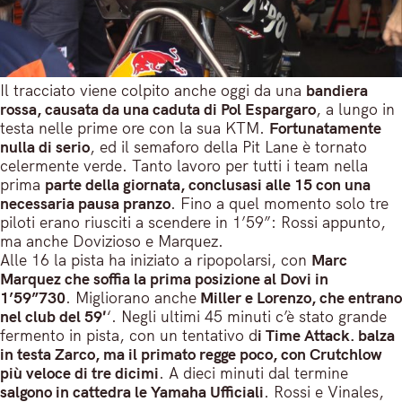
Il tracciato viene colpito anche oggi da una
bandiera
rossa, causata da una caduta di Pol Espargaro
, a lungo in
testa nelle prime ore con la sua KTM.
Fortunatamente
nulla di serio
, ed il semaforo della Pit Lane è tornato
celermente verde. Tanto lavoro per tutti i team nella
prima
parte della giornata, conclusasi alle 15 con una
necessaria pausa pranzo
. Fino a quel momento solo tre
piloti erano riusciti a scendere in 1’59”: Rossi appunto,
ma anche Dovizioso e Marquez.
Alle 16 la pista ha iniziato a ripopolarsi, con
Marc
Marquez che soffia la prima posizione al Dovi in
1’59”730
. Migliorano anche
Miller e Lorenzo, che entrano
nel club del 59′
‘. Negli ultimi 45 minuti c’è stato grande
fermento in pista, con un tentativo d
i Time Attack. balza
in testa Zarco, ma il primato regge poco, con Crutchlow
più veloce di tre dicimi
. A dieci minuti dal termine
salgono in cattedra le Yamaha Ufficiali
. Rossi e Vinales,