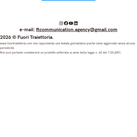
I
F
Y
L
e-mail:
ftcommunication.agency@gmail.com
n
a
o
i
2026 © Fuori Traiettoria.
s
c
u
n
www.fuoritraiettoria.com non rappresenta una testata giornalistica poiché viene aggiornato senza alcuna
periodicità.
t
e
T
k
Non può pertanto considerarsi un prodotto editoriale ai sensi della legge n. 62 del 7.03.2001.
a
b
u
e
g
o
b
d
r
o
e
I
a
k
n
m