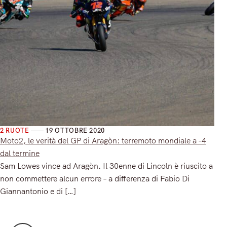
2 RUOTE
19 OTTOBRE 2020
Moto2, le verità del GP di Aragòn: terremoto mondiale a -4
dal termine
Sam Lowes vince ad Aragòn. Il 30enne di Lincoln è riuscito a
non commettere alcun errore – a differenza di Fabio Di
Giannantonio e di […]
Read More