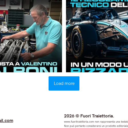
Load more
2026 © Fuori Traiettoria.
il.com
www.fuoritraiettoria.com non rappresenta una testata
Non può pertanto considerarsi un prodotto editoriale 