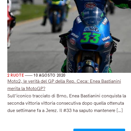
2 RUOTE
10 AGOSTO 2020
Moto2, le verità del GP della Rep. Ceca: Enea Bastianini
merita la MotoGP?
Sull’iconico tracciato di Brno, Enea Bastianini conquista la
seconda vittoria vittoria consecutiva dopo quella ottenuta
due settimane fa a Jerez. Il #33 ha saputo mantenere […]
Read More