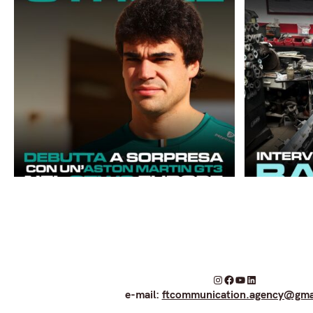
I
F
Y
L
e-mail:
ftcommunication.agency@gma
n
a
o
i