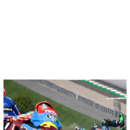
Home
4 Ruote
2 Ruote
Gaming
FT Communication
Chi Siamo
varie 2 ruote
Home
4 Ruote
2 Ruote
Gaming
FT Communication
Chi Siamo
varie 4 ruote
varie 2 ruote