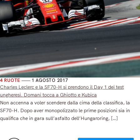
4 RUOTE
1 AGOSTO 2017
Charles Leclerc e la SF70-H si prendono il Day 1 dei test
ungheresi. Domani tocca a Ghiotto e Kubica
Non accenna a voler scendere dalla cima della classifica, la
SF70-H. Dopo aver monopolizzato le prime posizioni sia in
qualifica che in gara sull’asfalto dell’Hungaroring, […]
Read More