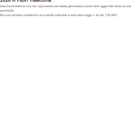
2026 © Fuori Traiettoria.
s
c
u
n
www.fuoritraiettoria.com non rappresenta una testata giornalistica poiché viene aggiornato senza alcuna
periodicità.
t
e
T
k
Non può pertanto considerarsi un prodotto editoriale ai sensi della legge n. 62 del 7.03.2001.
a
b
u
e
g
o
b
d
r
o
e
I
a
k
n
m