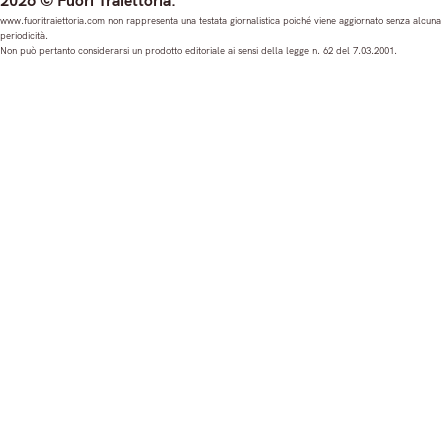
2026 © Fuori Traiettoria.
s
c
u
n
www.fuoritraiettoria.com non rappresenta una testata giornalistica poiché viene aggiornato senza alcuna
periodicità.
t
e
T
k
Non può pertanto considerarsi un prodotto editoriale ai sensi della legge n. 62 del 7.03.2001.
a
b
u
e
g
o
b
d
r
o
e
I
a
k
n
m