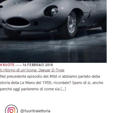
4 RUOTE
16 FEBBRAIO 2018
Il ritorno di un’icona: Jaguar D-Type
Nel precedente episodio del #tbt vi abbiamo parlato della
storia della Le Mans del 1955, ricordate? Spero di sì, anche
perché oggi parleremo di come sia […]
Read More
@
fuoritraiettoria