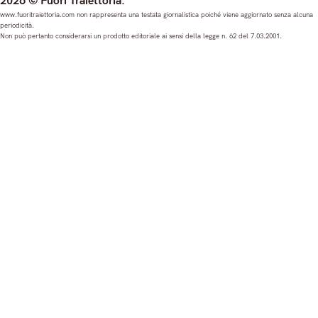
2026 © Fuori Traiettoria.
s
c
u
n
www.fuoritraiettoria.com non rappresenta una testata giornalistica poiché viene aggiornato senza alcuna
periodicità.
t
e
T
k
Non può pertanto considerarsi un prodotto editoriale ai sensi della legge n. 62 del 7.03.2001.
a
b
u
e
g
o
b
d
r
o
e
I
a
k
n
m