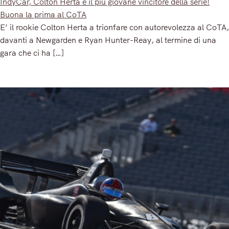
IndyCar, Colton Herta è il più giovane vincitore della serie!
Buona la prima al CoTA
E’ il rookie Colton Herta a trionfare con autorevolezza al CoTA,
davanti a Newgarden e Ryan Hunter-Reay, al termine di una
gara che ci ha […]
Read More