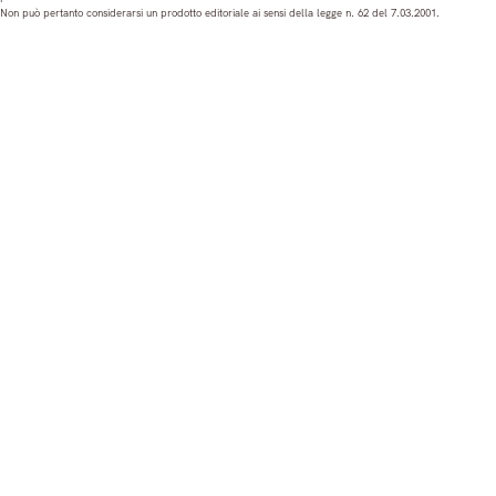
t
e
T
k
Non può pertanto considerarsi un prodotto editoriale ai sensi della legge n. 62 del 7.03.2001.
a
b
u
e
g
o
b
d
r
o
e
I
a
k
n
m