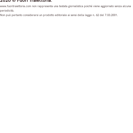
2026 © Fuori Traiettoria.
s
c
u
n
www.fuoritraiettoria.com non rappresenta una testata giornalistica poiché viene aggiornato senza alcuna
periodicità.
t
e
T
k
Non può pertanto considerarsi un prodotto editoriale ai sensi della legge n. 62 del 7.03.2001.
a
b
u
e
g
o
b
d
r
o
e
I
a
k
n
m