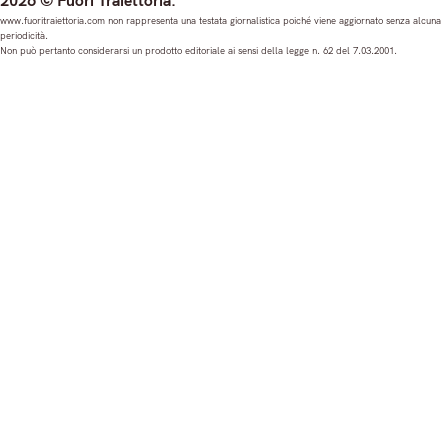
2026 © Fuori Traiettoria.
s
c
u
n
www.fuoritraiettoria.com non rappresenta una testata giornalistica poiché viene aggiornato senza alcuna
periodicità.
t
e
T
k
Non può pertanto considerarsi un prodotto editoriale ai sensi della legge n. 62 del 7.03.2001.
a
b
u
e
g
o
b
d
r
o
e
I
a
k
n
m