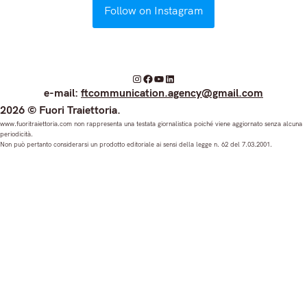
Follow on Instagram
I
F
Y
L
e-mail:
ftcommunication.agency@gmail.com
n
a
o
i
2026 © Fuori Traiettoria.
s
c
u
n
www.fuoritraiettoria.com non rappresenta una testata giornalistica poiché viene aggiornato senza alcuna
periodicità.
t
e
T
k
Non può pertanto considerarsi un prodotto editoriale ai sensi della legge n. 62 del 7.03.2001.
a
b
u
e
g
o
b
d
r
o
e
I
a
k
n
m