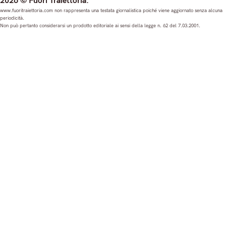
2026 © Fuori Traiettoria.
s
c
u
n
www.fuoritraiettoria.com non rappresenta una testata giornalistica poiché viene aggiornato senza alcuna
periodicità.
t
e
T
k
Non può pertanto considerarsi un prodotto editoriale ai sensi della legge n. 62 del 7.03.2001.
a
b
u
e
g
o
b
d
r
o
e
I
a
k
n
m