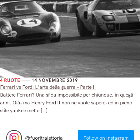
4 RUOTE
14 NOVEMBRE 2019
Ferrari vs Ford: L’arte della guerra – Parte II
Battere Ferrari? Una sfida impossibile per chiunque, in quegli
anni. Già, ma Henry Ford II non ne vuole sapere, ed in pieno
stile yankee mette […]
Read More
@
fuoritraiettoria
Follow on Instagram