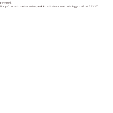
periodicità.
t
e
T
k
Non può pertanto considerarsi un prodotto editoriale ai sensi della legge n. 62 del 7.03.2001.
a
b
u
e
g
o
b
d
r
o
e
I
a
k
n
m