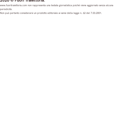
2026 © Fuori Traiettoria.
s
c
u
n
www.fuoritraiettoria.com non rappresenta una testata giornalistica poiché viene aggiornato senza alcuna
periodicità.
t
e
T
k
Non può pertanto considerarsi un prodotto editoriale ai sensi della legge n. 62 del 7.03.2001.
a
b
u
e
g
o
b
d
r
o
e
I
a
k
n
m