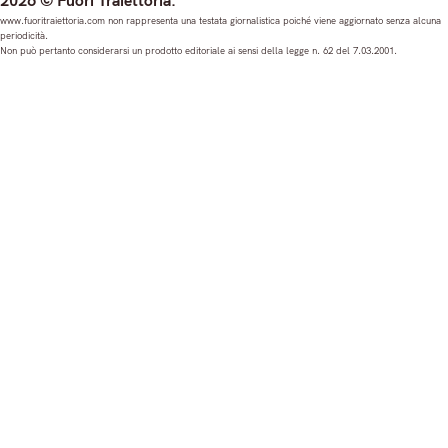
2026 © Fuori Traiettoria.
s
c
u
n
www.fuoritraiettoria.com non rappresenta una testata giornalistica poiché viene aggiornato senza alcuna
periodicità.
t
e
T
k
Non può pertanto considerarsi un prodotto editoriale ai sensi della legge n. 62 del 7.03.2001.
a
b
u
e
g
o
b
d
r
o
e
I
a
k
n
m