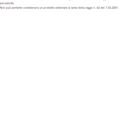
periodicità.
t
e
T
k
Non può pertanto considerarsi un prodotto editoriale ai sensi della legge n. 62 del 7.03.2001.
a
b
u
e
g
o
b
d
r
o
e
I
a
k
n
m