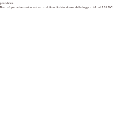
periodicità.
t
e
T
k
Non può pertanto considerarsi un prodotto editoriale ai sensi della legge n. 62 del 7.03.2001.
a
b
u
e
g
o
b
d
r
o
e
I
a
k
n
m