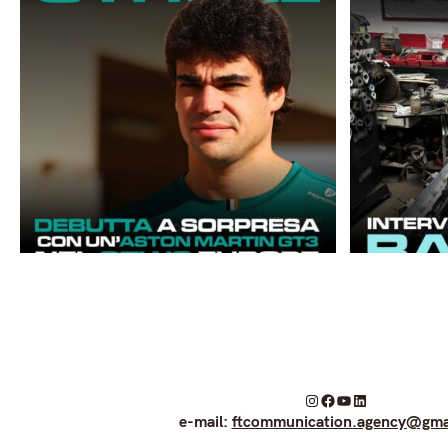
I
F
Y
L
e-mail:
ftcommunication.agency@gma
n
a
o
i