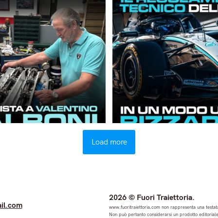
Load more
2026 © Fuori Traiettoria.
il.com
www.fuoritraiettoria.com non rappresenta una testata
Non può pertanto considerarsi un prodotto editoriale 