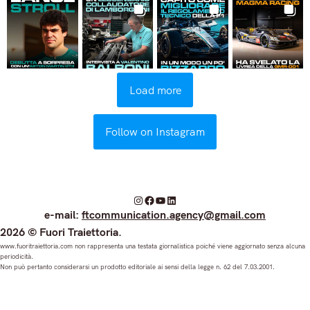
Load more
Follow on Instagram
I
F
Y
L
e-mail:
ftcommunication.agency@gmail.com
n
a
o
i
2026 © Fuori Traiettoria.
s
c
u
n
www.fuoritraiettoria.com non rappresenta una testata giornalistica poiché viene aggiornato senza alcuna
periodicità.
t
e
T
k
Non può pertanto considerarsi un prodotto editoriale ai sensi della legge n. 62 del 7.03.2001.
a
b
u
e
g
o
b
d