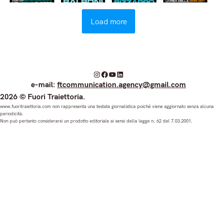
Load more
I
F
Y
L
e-mail:
ftcommunication.agency@gmail.com
n
a
o
i
2026 © Fuori Traiettoria.
s
c
u
n
www.fuoritraiettoria.com non rappresenta una testata giornalistica poiché viene aggiornato senza alcuna
periodicità.
t
e
T
k
Non può pertanto considerarsi un prodotto editoriale ai sensi della legge n. 62 del 7.03.2001.
a
b
u
e
g
o
b
d
r
o
e
I
a
k
n
m