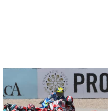
Home
4 Ruote
2 Ruote
Gaming
FT Communication
Chi Siamo
varie 2 ruote
Home
4 Ruote
2 Ruote
Gaming
FT Communication
Chi Siamo
varie 4 ruote
varie 2 ruote