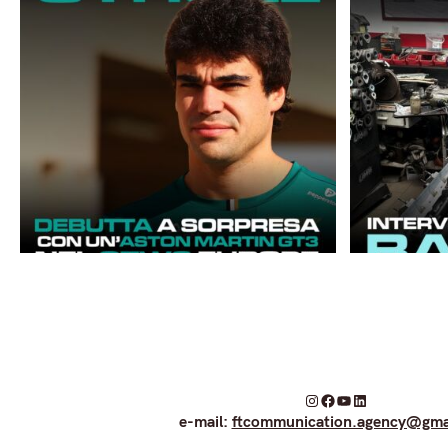
I
F
Y
L
e-mail:
ftcommunication.agency@gma
n
a
o
i