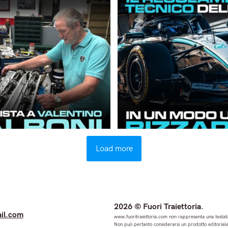
Load more
2026 © Fuori Traiettoria.
il.com
www.fuoritraiettoria.com non rappresenta una testata
Non può pertanto considerarsi un prodotto editoriale 