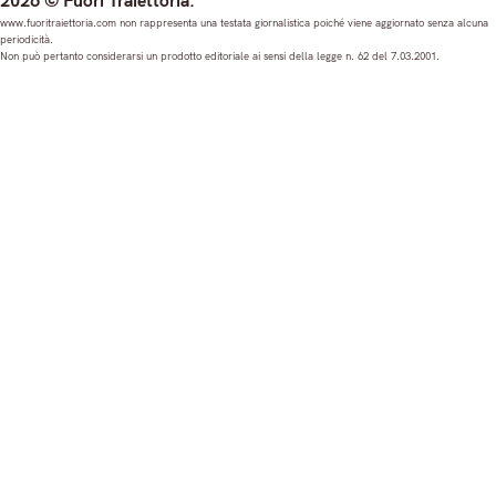
2026 © Fuori Traiettoria.
s
c
u
n
www.fuoritraiettoria.com non rappresenta una testata giornalistica poiché viene aggiornato senza alcuna
periodicità.
t
e
T
k
Non può pertanto considerarsi un prodotto editoriale ai sensi della legge n. 62 del 7.03.2001.
a
b
u
e
g
o
b
d
r
o
e
I
a
k
n
m