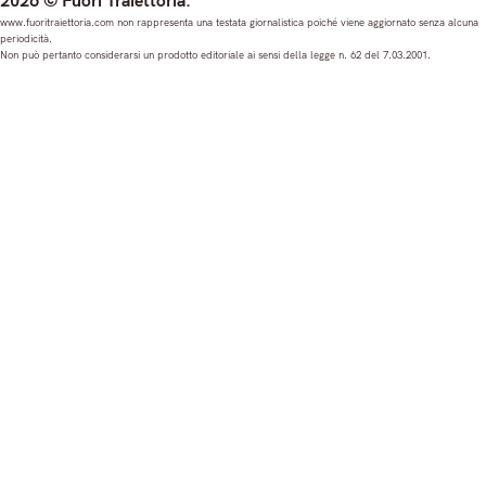
2026 © Fuori Traiettoria.
s
c
u
n
www.fuoritraiettoria.com non rappresenta una testata giornalistica poiché viene aggiornato senza alcuna
periodicità.
t
e
T
k
Non può pertanto considerarsi un prodotto editoriale ai sensi della legge n. 62 del 7.03.2001.
a
b
u
e
g
o
b
d
r
o
e
I
a
k
n
m