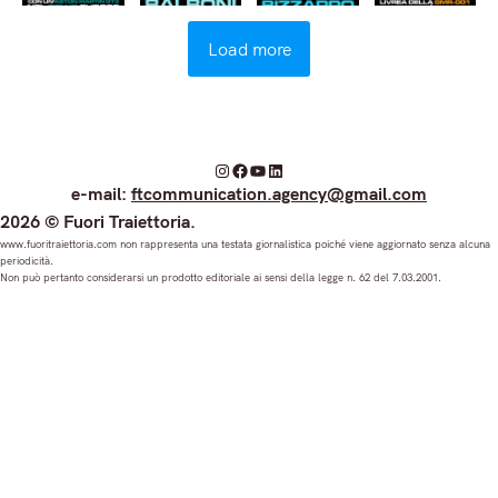
Load more
I
F
Y
L
e-mail:
ftcommunication.agency@gmail.com
n
a
o
i
2026 © Fuori Traiettoria.
s
c
u
n
www.fuoritraiettoria.com non rappresenta una testata giornalistica poiché viene aggiornato senza alcuna
periodicità.
t
e
T
k
Non può pertanto considerarsi un prodotto editoriale ai sensi della legge n. 62 del 7.03.2001.
a
b
u
e
g
o
b
d
r
o
e
I
a
k
n
m