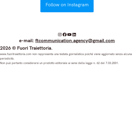
Follow on Instagram
I
F
Y
L
e-mail:
ftcommunication.agency@gmail.com
n
a
o
i
2026 © Fuori Traiettoria.
s
c
u
n
www.fuoritraiettoria.com non rappresenta una testata giornalistica poiché viene aggiornato senza alcuna
periodicità.
t
e
T
k
Non può pertanto considerarsi un prodotto editoriale ai sensi della legge n. 62 del 7.03.2001.
a
b
u
e
g
o
b
d
r
o
e
I
a
k
n
m