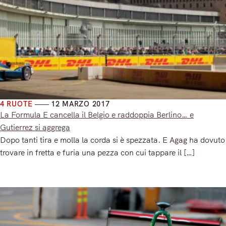
4 RUOTE
12 MARZO 2017
La Formula E cancella il Belgio e raddoppia Berlino… e
Gutierrez si aggrega
Dopo tanti tira e molla la corda si è spezzata. E Agag ha dovuto
trovare in fretta e furia una pezza con cui tappare il […]
Read More