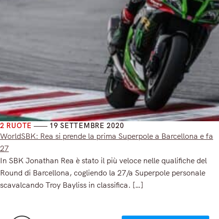
2 RUOTE
19 SETTEMBRE 2020
WorldSBK: Rea si prende la prima Superpole a Barcellona e fa
27
In SBK Jonathan Rea è stato il più veloce nelle qualifiche del
Round di Barcellona, cogliendo la 27/a Superpole personale
scavalcando Troy Bayliss in classifica. […]
Read More