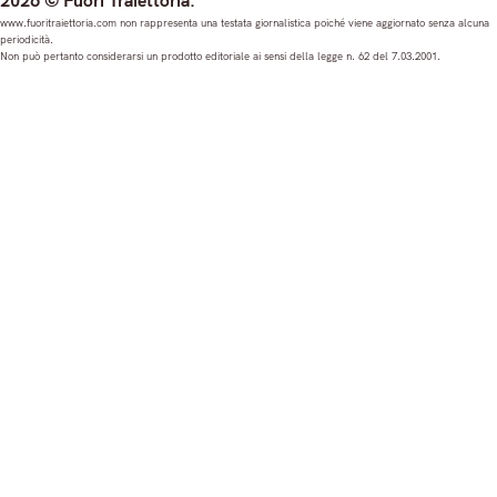
2026 © Fuori Traiettoria.
s
c
u
n
www.fuoritraiettoria.com non rappresenta una testata giornalistica poiché viene aggiornato senza alcuna
periodicità.
t
e
T
k
Non può pertanto considerarsi un prodotto editoriale ai sensi della legge n. 62 del 7.03.2001.
a
b
u
e
g
o
b
d
r
o
e
I
a
k
n
m