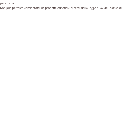
periodicità.
t
e
T
k
Non può pertanto considerarsi un prodotto editoriale ai sensi della legge n. 62 del 7.03.2001.
a
b
u
e
g
o
b
d
r
o
e
I
a
k
n
m