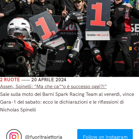
2 RUOTE
20 APRILE 2024
Assen, Spinelli: “Ma che ca**o è successo oggi?!”
Sale sulla moto del Barni Spark Racing Team al venerdì, vince
Gara-1 del sabato: ecco le dichiarazioni e le riflessioni di
Nicholas Spinelli
Read More
@
fuoritraiettoria
Follow on Instagram