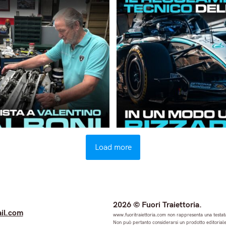
Load more
2026 © Fuori Traiettoria.
il.com
www.fuoritraiettoria.com non rappresenta una testata
Non può pertanto considerarsi un prodotto editoriale 