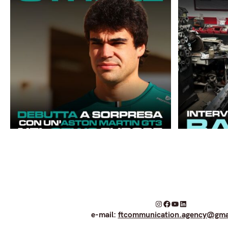
I
F
Y
L
e-mail:
ftcommunication.agency@gma
n
a
o
i