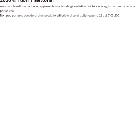
2026 © Fuori Traiettoria.
s
c
u
n
www.fuoritraiettoria.com non rappresenta una testata giornalistica poiché viene aggiornato senza alcuna
periodicità.
t
e
T
k
Non può pertanto considerarsi un prodotto editoriale ai sensi della legge n. 62 del 7.03.2001.
a
b
u
e
g
o
b
d
r
o
e
I
a
k
n
m