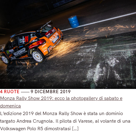
4 RUOTE
9 DICEMBRE 2019
Monza Rally Show 2019: ecco la photogallery di sabato e
domenica
L’edizione 2019 del Monza Rally Show è stata un dominio
targato Andrea Crugnola. Il pilota di Varese, al volante di una
Volkswagen Polo R5 dimostratasi […]