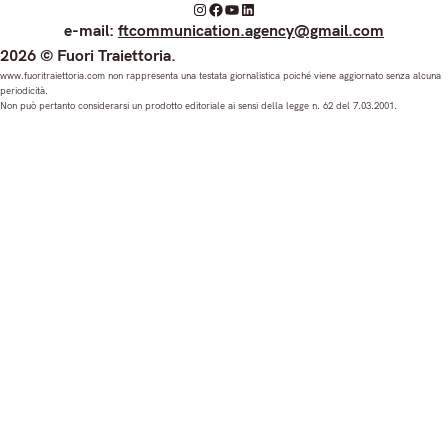
I
F
Y
L
e-mail:
ftcommunication.agency@gmail.com
n
a
o
i
2026 © Fuori Traiettoria.
s
c
u
n
www.fuoritraiettoria.com non rappresenta una testata giornalistica poiché viene aggiornato senza alcuna
periodicità.
t
e
T
k
Non può pertanto considerarsi un prodotto editoriale ai sensi della legge n. 62 del 7.03.2001.
a
b
u
e
g
o
b
d
r
o
e
I
a
k
n
m