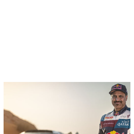
Home
4 Ruote
2 Ruote
Gaming
FT Communication
Chi Siamo
varie 2 ruote
Home
4 Ruote
2 Ruote
Gaming
FT Communication
Chi Siamo
varie 4 ruote
varie 2 ruote