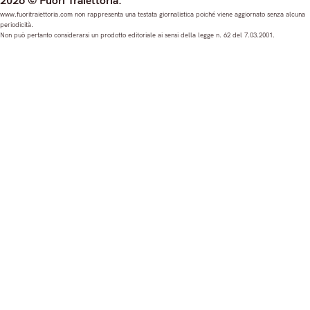
2026 © Fuori Traiettoria.
s
c
u
n
www.fuoritraiettoria.com non rappresenta una testata giornalistica poiché viene aggiornato senza alcuna
periodicità.
t
e
T
k
Non può pertanto considerarsi un prodotto editoriale ai sensi della legge n. 62 del 7.03.2001.
a
b
u
e
g
o
b
d
r
o
e
I
a
k
n
m